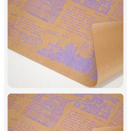
Фоамиран
Игрушки мягкие
Изделия из металла
Свечи
Сухоцветы