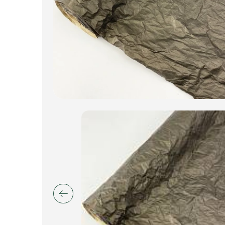
Искусственные цветы и растения
Декоративные вазы, кашпо
Фоамиран
Свечи
Игрушки мягкие
Изделия из металла
Сухоцветы