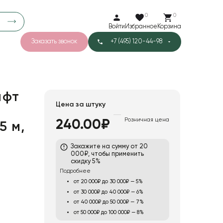
0
0
Войти
Избранное
Корзина
Заказать звонок
+7 (495) 120-44-98
арков
776
0
43
Тишью
афт
Цена за штуку
Розничная цена
240.00₽
5 м,
1
Бархат
Закажите на сумму от 20
000₽, чтобы применить
скидку 5%
Подробнее
от 20 000₽ до 30 000₽ — 5%
от 30 000₽ до 40 000₽ — 6%
от 40 000₽ до 50 000₽ — 7%
от 50 000₽ до 100 000₽ — 8%