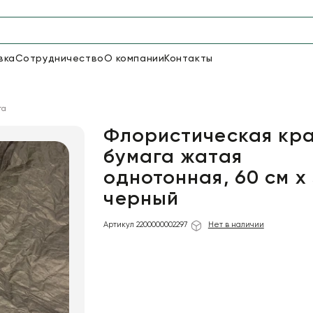
вка
Сотрудничество
О компании
Контакты
Упаковка для цветов и под
га
48
66
Бумага
Пленка для цветов
Флористическая кр
бумага жатая
однотонная, 60 см x 
18
Пленка
6
Сетка
прозрачная
черный
Артикул 2200000002297
Нет в наличии