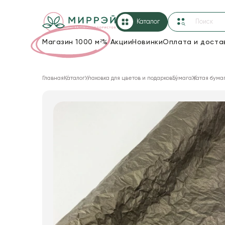
Каталог
Магазин 1000 м²
%
Акции
Новинки
Оплата и доста
Упаковка для цветов и подарков
Главная
Каталог
Упаковка для цветов и подарков
Бумага
Жатая бума
Новогодние украшения
Корзины и плетеные изделия
Коробки для цветов
Декор для дома
Лента
Товары для флористов
Пакеты для цветов и подарков