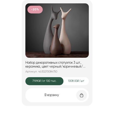
-20%
Набор декоративных статуэток 3 шт.,
керамика, цвет черный/коричневый/
розовый, 25*7; 25*7; 15*6 см.
Артикул: 4630270084750
719.90₽
/от 100 тыс.
1008.00₽/шт
В корзину