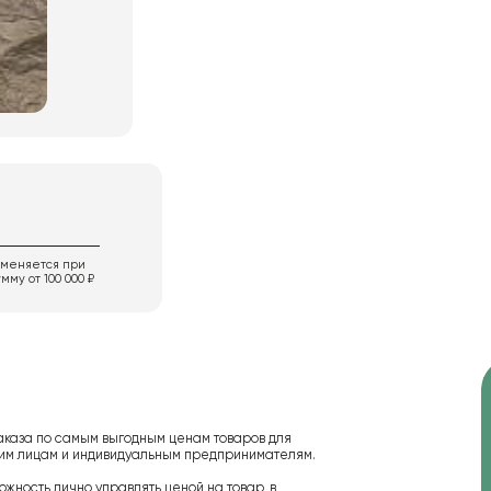
именяется при
мму от 100 000 ₽
аказа по самым выгодным ценам товаров для
ским лицам и индивидуальным предпринимателям.
ожность лично управлять ценой на товар, в