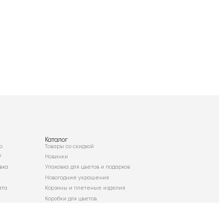
Каталог
о
Товары со скидкой
²
Новинки
вка
Упаковка для цветов и подарков
Новогодние украшения
ата
Корзины и плетеные изделия
Коробки для цветов
Декор для дома