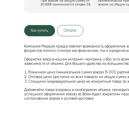
При заказе на общую сумму от
Автоматически пр
20 000₽ применяется скидка 5%
заказе на общую су
Как купить
Оплата
Компания Миррэй предоставляет возможность оформления з
флористов полного спектра как физическим, так и юридиче
Оформляя заказ в нашем интернет-магазине, у Вас есть возм
зависимости от объема. Для Вашего удобства на большинство
Розничная цена (минимальная сумма заказа 15 000 рублей,
Оптовая цена (доступна на всех товарах на общую сумму з
Спеццена (индивидуальная цена на конкретный товар за з
Добавляйте товар в корзину в необходимом объеме, проходит
успешного оформления заказа за Вами будет закреплен пер
согласования заказа и условий доставки.