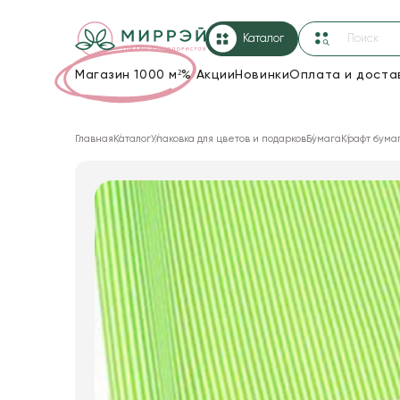
Каталог
Магазин 1000 м²
%
Акции
Новинки
Оплата и доста
Упаковка для цветов и подарков
Главная
Каталог
Упаковка для цветов и подарков
Бумага
Крафт бума
Новогодние украшения
Корзины и плетеные изделия
Коробки для цветов
Декор для дома
Лента
Товары для флористов
Пакеты для цветов и подарков