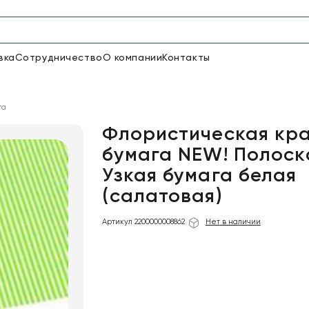
вка
Сотрудничество
О компании
Контакты
Упаковка для цветов и под
га
48
66
Бумага
Пленка для цветов
Флористическая кр
бумага NEW! Полоск
Узкая бумага белая
18
Пленка
6
Сетка
прозрачная
(салатовая)
Артикул 2200000008862
Нет в наличии