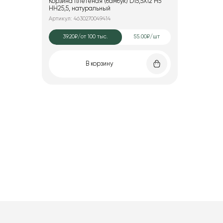
Корзина плетеная (бамбук) D15,5X12 H5
HH25,5, натуральный
Артикул: 4630270049414
39.20₽
/от 100 тыс.
55.00₽/шт
В корзину