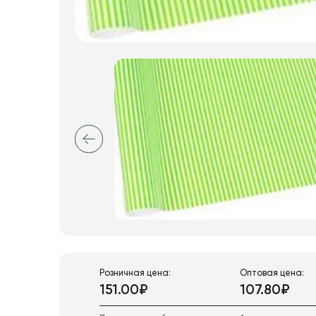
Искусственные цветы и растения
Декоративные вазы, кашпо
Фоамиран
Свечи
Игрушки мягкие
Изделия из металла
Сухоцветы
Розничная цена:
Оптовая цена:
151.00₽
107.80₽