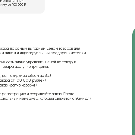
именяется при
мму от 100 000 ₽
аказа по самым выгодным ценам товаров для
ским лицам и индивидуальным предпринимателям.
ожность лично управлять ценой на товар, в
 товара доступно три цены:
 доп. скидки за объем до 8%)
аказа от 100 000 рублей)
аказ кратно коробке)
е регистрацию и оформляйте заказ. После
сональный менеджер, который свяжется с Вами для