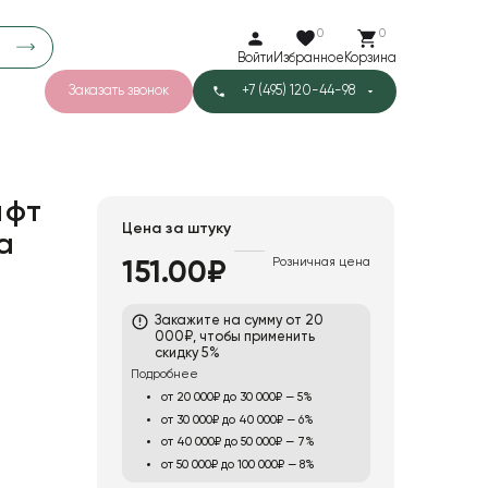
0
0
Войти
Избранное
Корзина
Заказать звонок
+7 (495) 120-44-98
арков
776
0
43
Тишью
афт
Цена за штуку
а
Розничная цена
151.00₽
1
Бархат
Закажите на сумму от 20
000₽, чтобы применить
скидку 5%
Подробнее
от 20 000₽ до 30 000₽ — 5%
от 30 000₽ до 40 000₽ — 6%
от 40 000₽ до 50 000₽ — 7%
от 50 000₽ до 100 000₽ — 8%