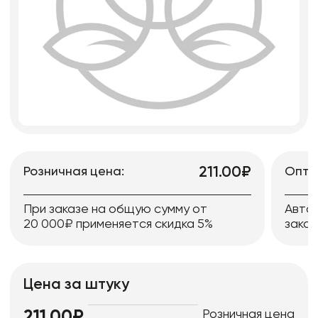
211.00₽
Розничная цена:
Опто
При заказе на общую сумму от
Авто
20 000₽ применяется скидка 5%
заказ
Цена за штуку
Розничная цена
211.00₽