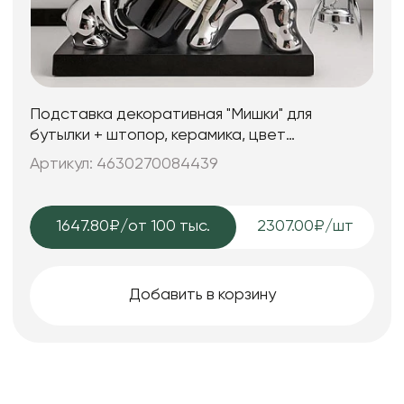
Подставка декоративная "Мишки" для
бутылки + штопор, керамика, цвет
серебряный, 31*12*20 см.
Артикул: 4630270084439
1647.80₽
/от 100 тыс.
2307.00₽/шт
Добавить в корзину