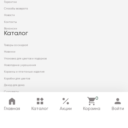
Гарантии
Способы возврата
Новости
Контакты
Вакансии
Каталог
Товары со скидкой
Новинки
Упаковка для цветов и подарков
Новогодние украшения
Корзины и плетеные изделия
Коробки для цветов
Декор для дома
Сухоцветы
0
Главная
Каталог
Акции
Корзина
Войти
© 2026 ООО «МИРРЭЙ»
Политика в отношении обработки
персональных данных
Карта сайта