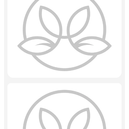
Фоамиран
Свечи
Игрушки мягкие
Изделия из металла
Сухоцветы