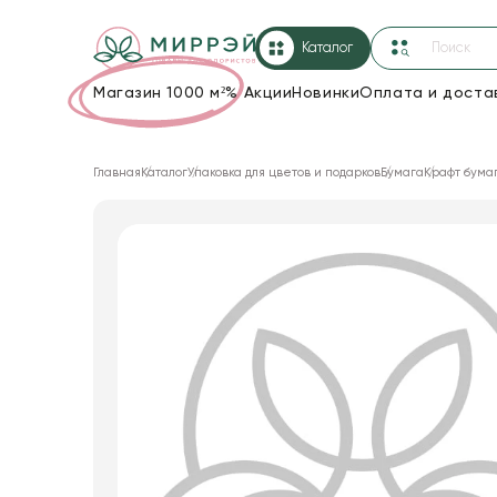
Каталог
Магазин 1000 м²
%
Акции
Новинки
Оплата и доста
Упаковка для цветов и подарков
Главная
Каталог
Упаковка для цветов и подарков
Бумага
Крафт бума
Новогодние украшения
Корзины и плетеные изделия
Коробки для цветов
Декор для дома
Лента
Товары для флористов
Пакеты для цветов и подарков