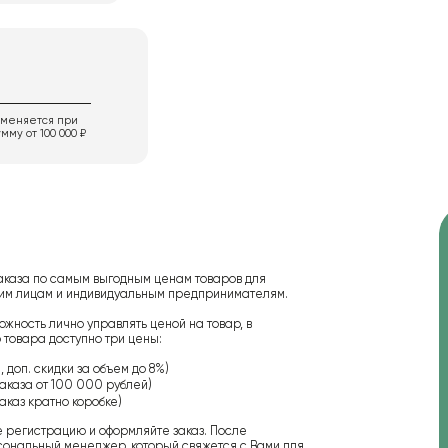
именяется при
мму от 100 000 ₽
аказа по самым выгодным ценам товаров для
ским лицам и индивидуальным предпринимателям.
ожность лично управлять ценой на товар, в
 товара доступно три цены:
 доп. скидки за объем до 8%)
аказа от 100 000 рублей)
аказ кратно коробке)
е регистрацию и оформляйте заказ. После
сональный менеджер, который свяжется с Вами для