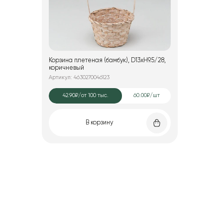
Корзина плетеная (бамбук), D13xH9.5/28,
коричневый
Артикул: 4630270046123
42.90₽
/от 100 тыс.
60.00₽/шт
В корзину