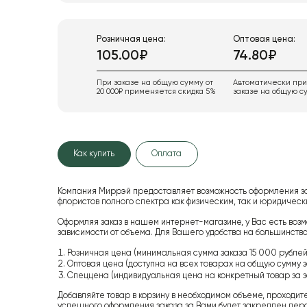
Розничная цена:
Оптовая цена:
105.00₽
74.80₽
При заказе на общую сумму от
Автоматически пр
20 000₽ применяется скидка 5%
заказе на общую су
Как купить
Оплата
Компания Миррэй предоставляет возможность оформления з
флористов полного спектра как физическим, так и юридиче
Оформляя заказ в нашем интернет-магазине, у Вас есть возм
зависимости от объема. Для Вашего удобства на большинство
Розничная цена (минимальная сумма заказа 15 000 рублей,
Оптовая цена (доступна на всех товарах на общую сумму з
Спеццена (индивидуальная цена на конкретный товар за з
Добавляйте товар в корзину в необходимом объеме, проходит
успешного оформления заказа за Вами будет закреплен пер