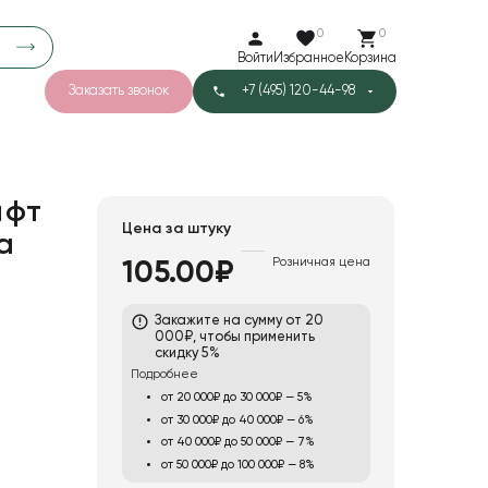
0
0
Войти
Избранное
Корзина
Заказать звонок
+7 (495) 120-44-98
арков
776
0
43
Тишью
афт
Цена за штуку
а
Розничная цена
105.00₽
1
Бархат
Закажите на сумму от 20
000₽, чтобы применить
скидку 5%
Подробнее
от 20 000₽ до 30 000₽ — 5%
от 30 000₽ до 40 000₽ — 6%
от 40 000₽ до 50 000₽ — 7%
от 50 000₽ до 100 000₽ — 8%