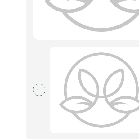
Искусственные цветы и растения
Декоративные вазы, кашпо
Фоамиран
Свечи
Игрушки мягкие
Изделия из металла
Сухоцветы