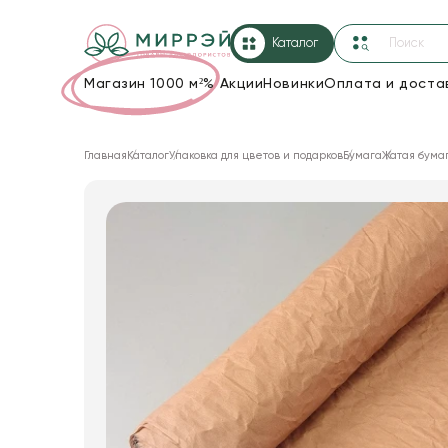
Каталог
Магазин 1000 м²
%
Акции
Новинки
Оплата и доста
Упаковка для цветов и подарков
Главная
Каталог
Упаковка для цветов и подарков
Бумага
Жатая бума
Новогодние украшения
Корзины и плетеные изделия
Коробки для цветов
Декор для дома
Лента
Товары для флористов
Пакеты для цветов и подарков