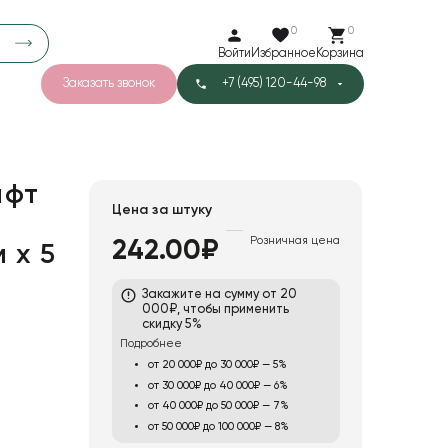
0
0
Войти
Избранное
Корзина
Заказать звонок
+7 (495) 120-44-98
арков
776
0
43
Тишью
афт
Цена за штуку
Розничная цена
242.00₽
 x 5
1
Бархат
Закажите на сумму от 20
000₽, чтобы применить
скидку 5%
Подробнее
от 20 000₽ до 30 000₽ — 5%
от 30 000₽ до 40 000₽ — 6%
от 40 000₽ до 50 000₽ — 7%
от 50 000₽ до 100 000₽ — 8%