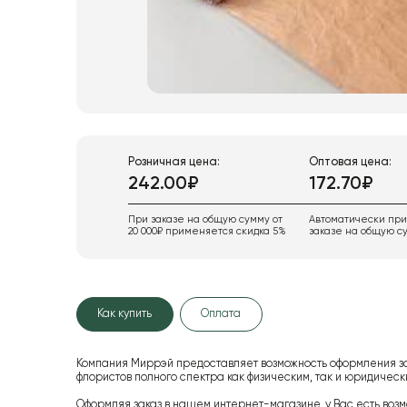
Розничная цена:
Оптовая цена:
242.00₽
172.70₽
При заказе на общую сумму от
Автоматически пр
20 000₽ применяется скидка 5%
заказе на общую су
Как купить
Оплата
Компания Миррэй предоставляет возможность оформления з
флористов полного спектра как физическим, так и юридиче
Оформляя заказ в нашем интернет-магазине, у Вас есть возм