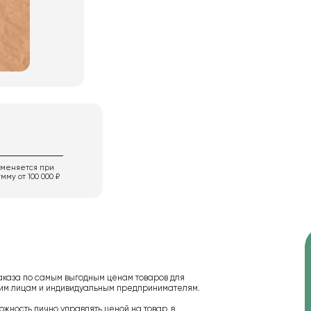
именяется при
мму от 100 000 ₽
аказа по самым выгодным ценам товаров для
ским лицам и индивидуальным предпринимателям.
ожность лично управлять ценой на товар, в