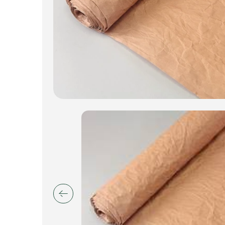
Искусственные цветы и растения
Декоративные вазы, кашпо
Фоамиран
Свечи
Игрушки мягкие
Изделия из металла
Сухоцветы