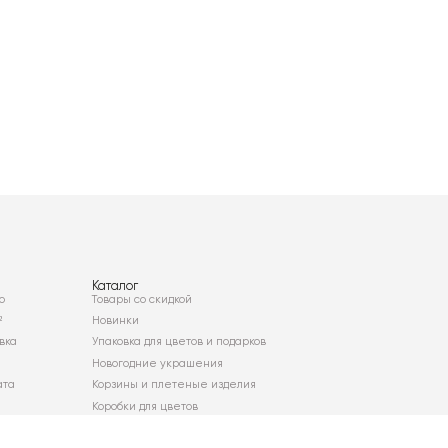
Каталог
о
Товары со скидкой
²
Новинки
вка
Упаковка для цветов и подарков
Новогодние украшения
ата
Корзины и плетеные изделия
Коробки для цветов
Декор для дома