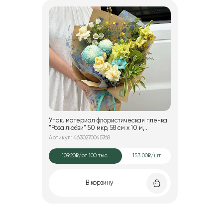
Упак. материал флористическая пленка
"Роза любви" 50 мкр, 58 см х 10 м,
оранжевый с синим
Артикул: 4630270045768
109.20₽
/от 100 тыс.
153.00₽/шт
В корзину