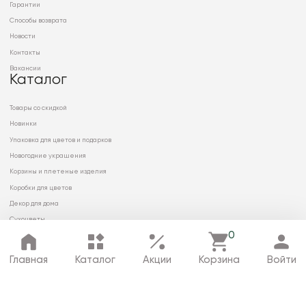
Гарантии
Способы возврата
Новости
Контакты
Вакансии
Каталог
Товары со скидкой
Новинки
Упаковка для цветов и подарков
Новогодние украшения
Корзины и плетеные изделия
Коробки для цветов
Декор для дома
Сухоцветы
0
Главная
Каталог
Акции
Корзина
Войти
© 2026 ООО «МИРРЭЙ»
Политика в отношении обработки
персональных данных
Карта сайта