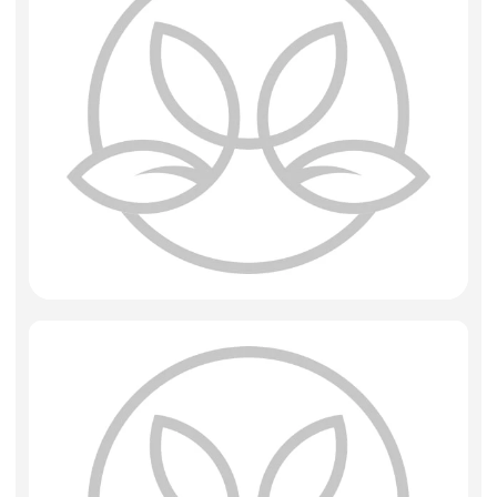
Фоамиран
Свечи
Игрушки мягкие
Изделия из металла
Сухоцветы