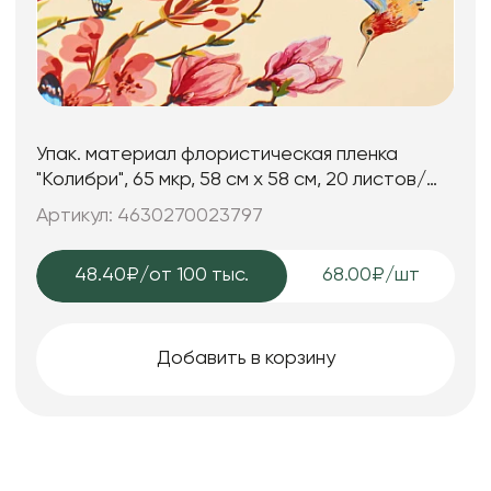
Упак. материал флористическая пленка
"Колибри", 65 мкр, 58 см х 58 cм, 20 листов/
упак., шампань
Артикул: 4630270023797
48.40₽
/от 100 тыс.
68.00₽/шт
Добавить в корзину