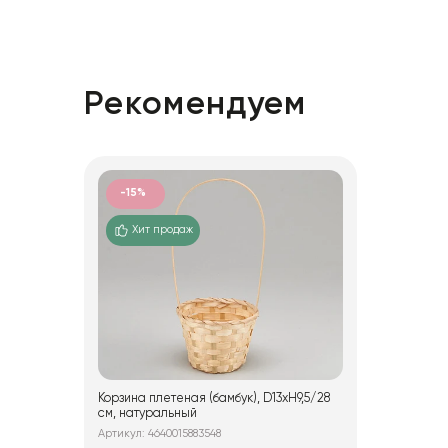
Рекомендуем
-15%
Хит продаж
Корзина плетеная (бамбук), D13xH9,5/28
см, натуральный
Артикул: 4640015883548