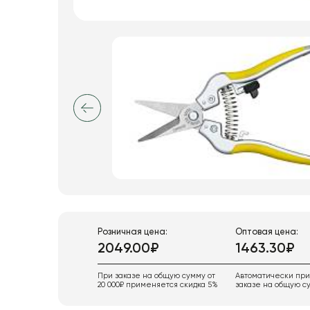
Пакеты для цветов и подарков
Изделия из металла
Искусственные цветы и растения
Декоративные вазы, кашпо
Фоамиран
Свечи
Игрушки мягкие
Розничная цена:
Оптовая цена:
2049.00₽
1463.30₽
При заказе на общую сумму от
Автоматически пр
20 000₽ применяется скидка 5%
заказе на общую су