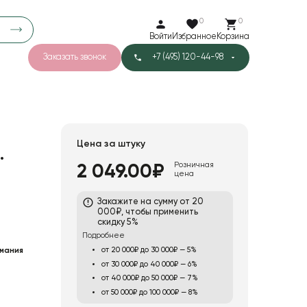
0
0
Войти
Избранное
Корзина
Заказать звонок
+7 (495) 120-44-98
арков
781
5
42
Тишью
Цена за штуку
.
Розничная
2 049.00₽
цена
1
Бархат
Закажите на сумму от 20
000₽, чтобы применить
скидку 5%
Подробнее
от 20 000₽ до 30 000₽ — 5%
мания
от 30 000₽ до 40 000₽ — 6%
от 40 000₽ до 50 000₽ — 7%
от 50 000₽ до 100 000₽ — 8%