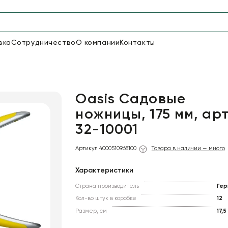
вка
Сотрудничество
О компании
Контакты
Упаковка для цветов и под
48
66
Бумага
Пленка для цветов
Oasis Садовые
ножницы, 175 мм, арт
32-10001
18
Пленка
7
Сетка
прозрачная
Артикул 4000510968100
Товара в наличии — много
Характеристики
Страна производитель
Гер
Кол-во штук в коробке
12
Размер, см
17,5