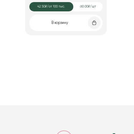
42.50₽
/от 100 тыс.
60.00₽/шт
В корзину