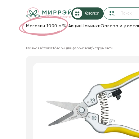
Каталог
Магазин 1000 м²
%
Акции
Новинки
Оплата и доста
Упаковка для цветов и подарков
Главная
Каталог
Товары для флористов
Инструменты
Новогодние украшения
Корзины и плетеные изделия
Коробки для цветов
Декор для дома
Сухоцветы
Лента
Товары для флористов