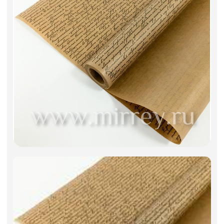
Искусственные цветы и растения
Декоративные вазы, кашпо
Фоамиран
Свечи
Игрушки мягкие