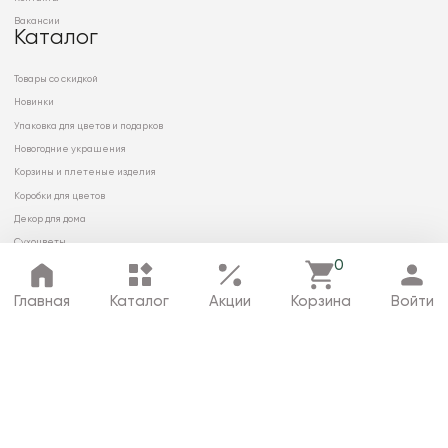
Вакансии
Каталог
Товары со скидкой
Новинки
Упаковка для цветов и подарков
Новогодние украшения
Корзины и плетеные изделия
Коробки для цветов
Декор для дома
Сухоцветы
0
Главная
Каталог
Акции
Корзина
Войти
© 2026 ООО «МИРРЭЙ»
Политика в отношении обработки
персональных данных
Карта сайта