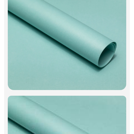
Искусственные цветы и растения
Декоративные вазы, кашпо
Фоамиран
Свечи
Игрушки мягкие
Изделия из металла