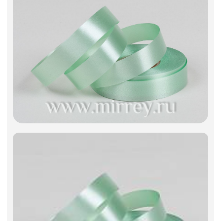
Искусственные цветы и растения
Декоративные вазы, кашпо
Фоамиран
Свечи
Игрушки мягкие