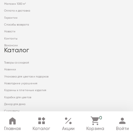
Магазин 1000 м²
Оплата и доставка
Гарантии
Способы возврата
Новости
Контакты
Вакансии
Каталог
Товары со скидкой
Новинки
Упаковка для цветов и подарков
Новогодние украшения
Корзины и плетеные изделия
Коробки для цветов
Декор для дома
Сухоцветы
0
Главная
Каталог
Акции
Корзина
Войти
© 2026 ООО «МИРРЭЙ»