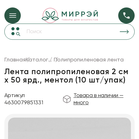
Упаковка для ц
Упаковка для цветов и подарков
Новогодние украшения
Бумага
48
Корзины и плетеные изделия
Главная
Каталог
...
Полипропиленовая лента
Коробки для цветов
Пленка
18
Лента полипропиленовая 2 см
Декор для дома
прозрачная
х 50 ярд., ментол (10 шт/упак)
Сухоцветы
Артикул
Товара в наличии —
Лента
4630079851331
много
Товары для флористов
Пакеты для цветов и подарков
Изделия из металла