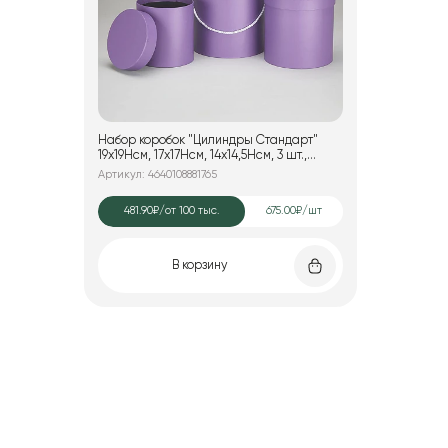
Набор коробок "Цилиндры Стандарт"
19x19Hсм, 17x17Hсм, 14x14,5Hсм, 3 шт.,
сиреневый
Артикул: 4640108881765
481.90₽
/от 100 тыс.
675.00₽/шт
В корзину