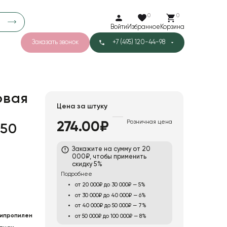
0
0
Войти
Избранное
Корзина
Заказать звонок
+7 (495) 120-44-98
арков
776
0
43
Тишью
овая
Цена за штуку
Розничная цена
274.00₽
 50
1
Бархат
Закажите на сумму от 20
000₽, чтобы применить
скидку 5%
Подробнее
от 20 000₽ до 30 000₽ — 5%
от 30 000₽ до 40 000₽ — 6%
от 40 000₽ до 50 000₽ — 7%
ипропилен
от 50 000₽ до 100 000₽ — 8%