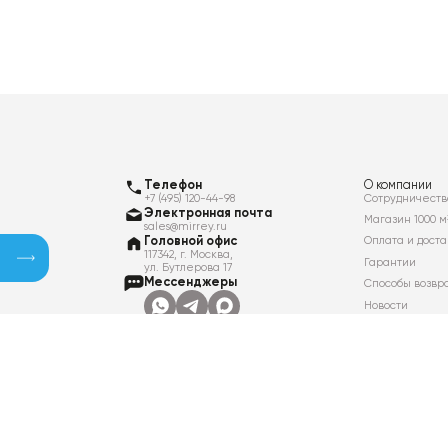
Телефон
О компании
+7 (495) 120-44-98
Сотрудничеств
Электронная почта
Магазин 1000 м
sales@mirrey.ru
Головной офис
Оплата и доста
117342, г. Москва,
Гарантии
ул. Бутлерова 17
Мессенджеры
Способы возвр
Новости
Контакты
Вакансии
Политика в отношении обработки
персональных данных