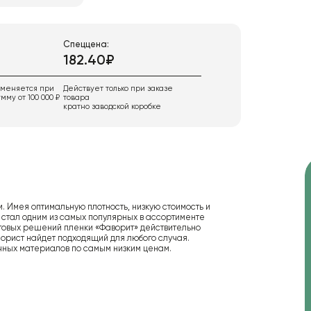
Спеццена:
182.40₽
именяется при
Действует только при заказе
мму от 100 000 ₽
товара
кратно заводской коробке
. Имея оптимальную плотность, низкую стоимость и
 стал одним из самых популярных в ассортименте
етовых решений пленки «Фаворит» действительно
лорист найдет подходящий для любого случая.
чных материалов по самым низким ценам.