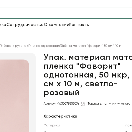
вка
Сотрудничество
О компании
Контакты
Упаковка для цветов и под
Плёнка в рулонах
Пленка однотонная
Плёнка матовая "фаворит" 50 см * 10 м
48
66
Бумага
Пленка для цветов
Упак. материал мат
пленка "Фаворит"
однотонная, 50 мкр,
18
Пленка
6
Сетка
прозрачная
см х 10 м, светло-
розовый
Артикул 4630079855674
Товара в наличии — много
Характеристики
Материал
пол