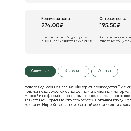
Розничная цена:
Оптовая цена:
274.00₽
195.50₽
При заказе на общую сумму от
Автоматически пр
20 000₽ применяется скидка 5%
заказе на общую су
Описание
Как купить
Оплата
Матовая однотонная пленка «Фаворит» производства Вьетнам
неизменно высокое качество, данный упаковочный материал
Миррэй и на флористическом рынке в целом. Количество цв
впечатляет — среди такого разнообразия оттенков каждый ф
Компания Миррэй предлагает богатый ассортимент упаково