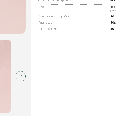
Страна производитель
Вье
Цвет
све
роз
Кол-во штук в коробке
20
Размер, см
50x
Плотность, мкр
50