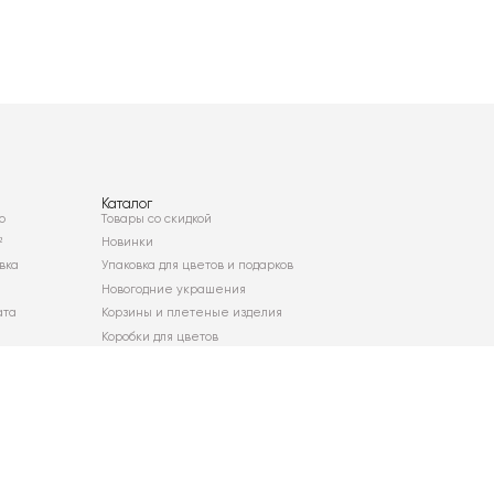
Каталог
о
Товары со скидкой
²
Новинки
вка
Упаковка для цветов и подарков
Новогодние украшения
ата
Корзины и плетеные изделия
Коробки для цветов
Декор для дома
Сухоцветы
Карта сайта