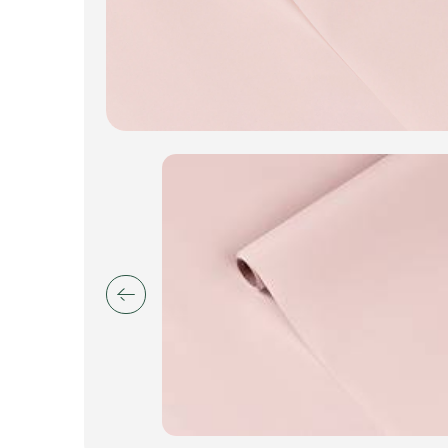
Искусственные цветы и растения
Декоративные вазы, кашпо
Фоамиран
Свечи
Игрушки мягкие
Изделия из металла
Сухоцветы