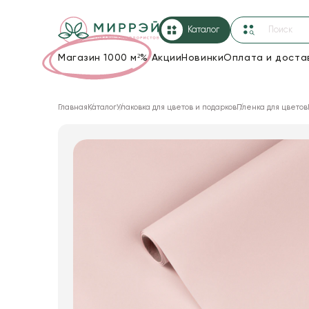
Каталог
Магазин 1000 м²
%
Акции
Новинки
Оплата и доста
Упаковка для цветов и подарков
Главная
Каталог
Упаковка для цветов и подарков
Пленка для цветов
Новогодние украшения
Корзины и плетеные изделия
Коробки для цветов
Декор для дома
Лента
Товары для флористов
Пакеты для цветов и подарков