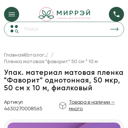
Упаковка для ц
Упаковка для цветов и подарков
Новогодние украшения
Бумага
48
Корзины и плетеные изделия
Главная
Каталог
...
Коробки для цветов
Плёнка матовая "фаворит" 50 см * 10 м
Пленка
18
Декор для дома
прозрачная
Упак. материал матовая пленка
"Фаворит" однотонная, 50 мкр,
Лента
50 см х 10 м, фиалковый
Товары для флористов
Пакеты для цветов и подарков
Артикул
Товара в наличии —
4630270008565
много
Искусственные цветы и растения
Декоративные вазы, кашпо