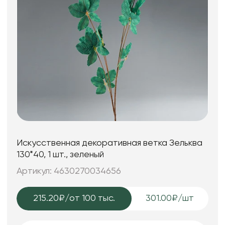
Искусственная декоративная ветка Зельква
130*40, 1 шт., зеленый
Артикул: 4630270034656
215.20₽
/от 100 тыс.
301.00₽/шт