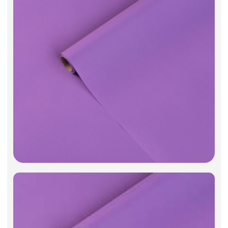
Фоамиран
Свечи
Игрушки мягкие
Изделия из металла
Сухоцветы