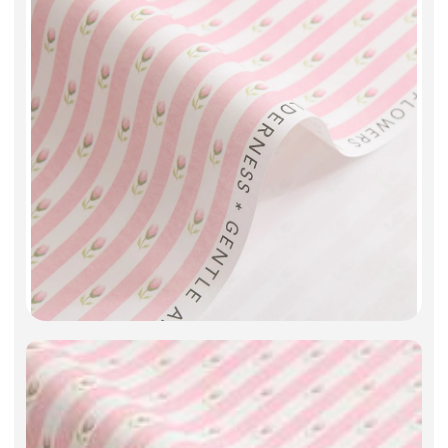
Фоамиран
Свечи
Игрушки мягкие
Изделия из металла
Сухоцветы