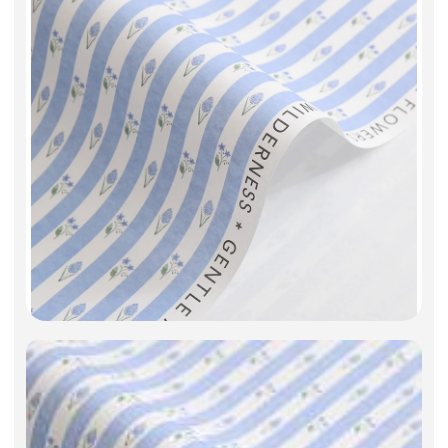
Фоамиран
Свечи
Игрушки мягкие
Изделия из металла
Сухоцветы