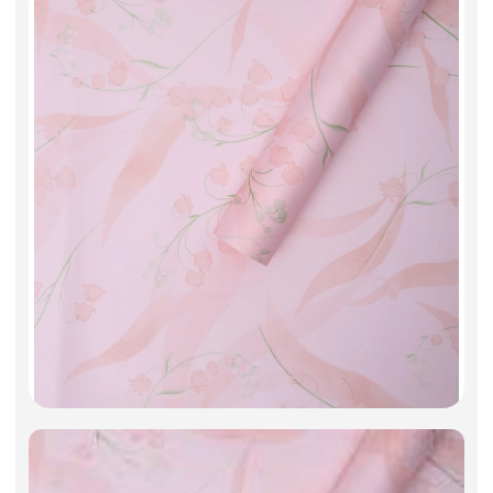
Фоамиран
Свечи
Игрушки мягкие
Изделия из металла
Сухоцветы