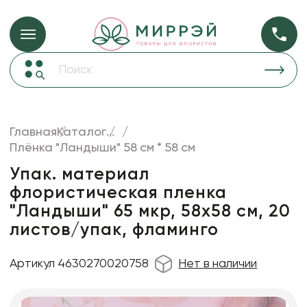
Упаковка для ц
Упаковка для цветов и подарков
Новогодние украшения
Бумага
48
Корзины и плетеные изделия
Главная
Каталог
...
Коробки для цветов
Плёнка "Ландыши" 58 см * 58 см
Пленка
18
Декор для дома
прозрачная
Упак. материал
флористическая пленка
Лента
"Ландыши" 65 мкр, 58х58 см, 20
Товары для флористов
листов/упак, фламинго
Пакеты для цветов и подарков
Артикул 4630270020758
Нет в наличии
Искусственные цветы и растения
Декоративные вазы, кашпо