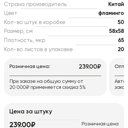
Страна производитель
Китай
Цвет
фламинго
Кол-во штук в коробке
50
Размер, см
58x58
Плотность, мкр
65
Кол-во листов в упаковке
20
239.00₽
Розничная цена:
Опто
При заказе на общую сумму от
Авто
20 000₽ применяется скидка 5%
заказ
Цена за штуку
Розничная цена
239.00₽