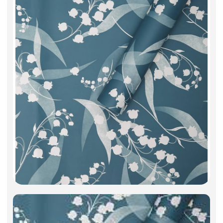
Искусственные цветы и растения
Декоративные вазы, кашпо
Фоамиран
Свечи
Игрушки мягкие
Изделия из металла