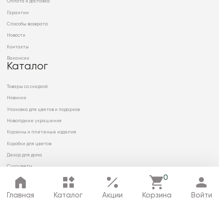
Оплата и доставка
Гарантии
Способы возврата
Новости
Контакты
Вакансии
Каталог
Товары со скидкой
Новинки
Упаковка для цветов и подарков
Новогодние украшения
Корзины и плетеные изделия
Коробки для цветов
Декор для дома
Сухоцветы
0
Главная
Каталог
Акции
Корзина
Войти
© 2026 ООО «МИРРЭЙ»
Политика в отношении обработки
персональных данных