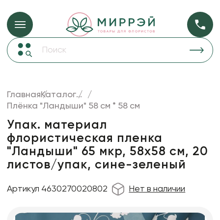
Упаковка для ц
Упаковка для цветов и подарков
Новогодние украшения
Бумага
48
Корзины и плетеные изделия
Главная
Каталог
...
Коробки для цветов
Плёнка "Ландыши" 58 см * 58 см
Пленка
18
Декор для дома
прозрачная
Упак. материал
флористическая пленка
Сухоцветы
"Ландыши" 65 мкр, 58х58 см, 20
Лента
листов/упак, сине-зеленый
Товары для флористов
Артикул 4630270020802
Нет в наличии
Пакеты для цветов и подарков
Изделия из металла