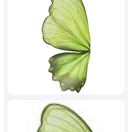
Фоамиран
Свечи для торта
Игрушки мягкие
Изделия из металла
Сухоцветы