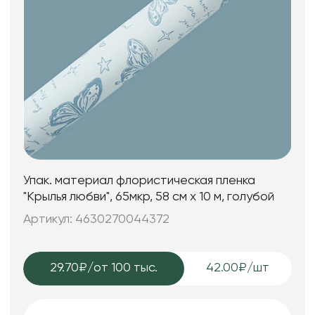
Упак. материал флористическая пленка
"Крылья любви", 65мкр, 58 см х 10 м, голубой
Артикул: 4630270044372
29.70₽
/от 100 тыс.
42.00₽/шт