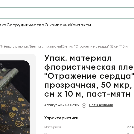
вка
Сотрудничество
О компании
Контакты
Упаковка для цветов и под
Плёнка в рулонах
Пленка с принтами
Плёнка "Отражение сердца" 58 см * 10 м
48
66
Бумага
Пленка для цветов
Упак. материал
флористическая пле
"Отражение сердца
18
Пленка
7
Сетка
прозрачная
прозрачная, 50 мкр,
см х 10 м, паст-мятн
Артикул 4630270023858
Нет в наличии
Характеристики
Материал
пол