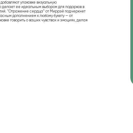
 добавляют упаковке визуальную
то делает ее идеальным выбором для подарков в
ытий. "Отражение сердца" от Миррэй подчеркнет
асным дополнением к любому букету — от
овке говорить о ваших чувствах и эмоциях, делая