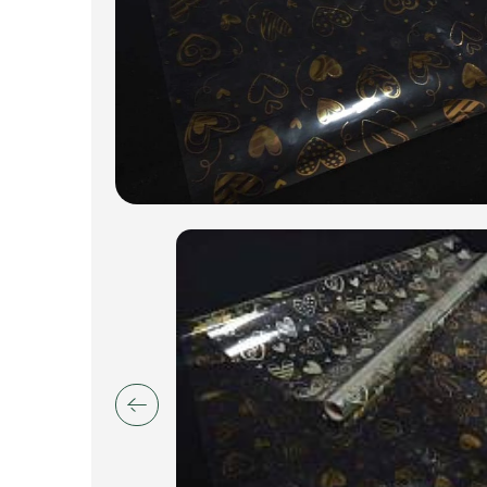
Пакеты для цветов и подарков
Изделия из металла
Искусственные цветы и растения
Декоративные вазы, кашпо
Фоамиран
Свечи
Игрушки мягкие