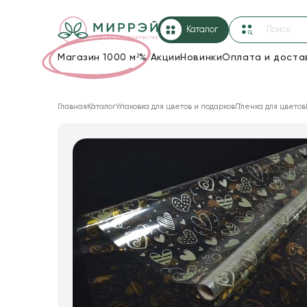
Каталог
Магазин 1000 м²
%
Акции
Новинки
Оплата и доста
Упаковка для цветов и подарков
Главная
Каталог
Упаковка для цветов и подарков
Пленка для цветов
Новогодние украшения
Корзины и плетеные изделия
Коробки для цветов
Декор для дома
Сухоцветы
Лента
Товары для флористов