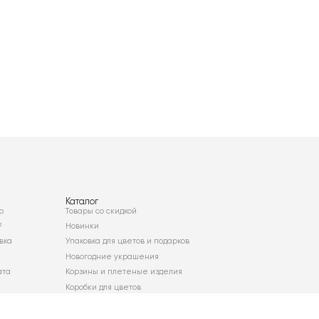
Каталог
о
Товары со скидкой
²
Новинки
вка
Упаковка для цветов и подарков
Новогодние украшения
ата
Корзины и плетеные изделия
Коробки для цветов
Декор для дома
Сухоцветы