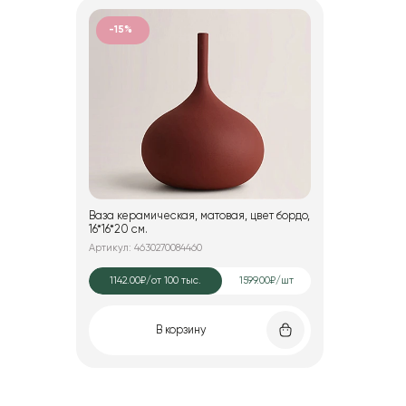
-15%
Ваза керамическая, матовая, цвет бордо,
16*16*20 см.
Артикул: 4630270084460
1142.00₽
/от 100 тыс.
1599.00₽/шт
В корзину