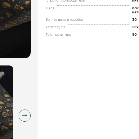
Страна производитель
Кит
Цвет
пас
мят
Кол-во штук в коробке
30
Размер, см
58x
Плотность, мкр
50