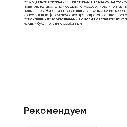
разноцветном исполнении. Эти стильные элементы не только
привлекательность, но и создают атмосферу уюта и тепла, ч
день святого Валентина, годовщин или других значимых соб
красоту ваших флористических аранжировок и станет прекр
романтичных до торжественных. Позвольте сердечкам на упак
каждый букет поистине особенным!
Рекомендуем