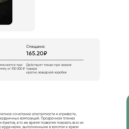
Спеццена:
165.20₽
именяется при
Действует только при заказе
мму от 100 000 ₽
товара
кратно заводской коробке
епное сочетание элегантности и игривости,
раздничных композиций. Прозрачная пленка
укетов, в то же время позволяя показать всю их
сердечками, выполненными в золотом и ярком