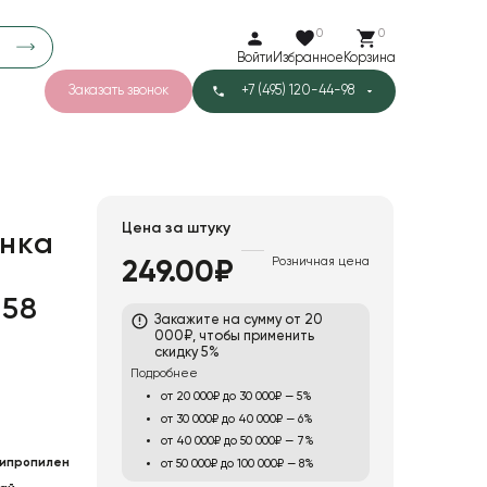
0
0
Войти
Избранное
Корзина
Заказать звонок
+7 (495) 120-44-98
арков
781
5
42
Тишью
Цена за штуку
нка
Розничная цена
249.00₽
"
1
Бархат
 58
Закажите на сумму от 20
000₽, чтобы применить
скидку 5%
Подробнее
от 20 000₽ до 30 000₽ — 5%
от 30 000₽ до 40 000₽ — 6%
от 40 000₽ до 50 000₽ — 7%
ипропилен
от 50 000₽ до 100 000₽ — 8%