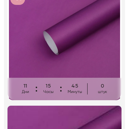
Искусственные цветы и растения
Декоративные вазы, кашпо
Фоамиран
Свечи
Игрушки мягкие
11
15
45
0
Дни
Часы
Минуты
штук