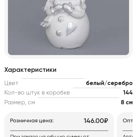
Характеристики
Цвет
белый/серебро
Кол-во штук в коробке
144
Размер, см
8 см
146.00₽
Розничная цена:
Опто
При заказе на общую сумму от
Авто