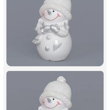
Фоамиран
Свечи
Игрушки мягкие
Изделия из металла
Сухоцветы