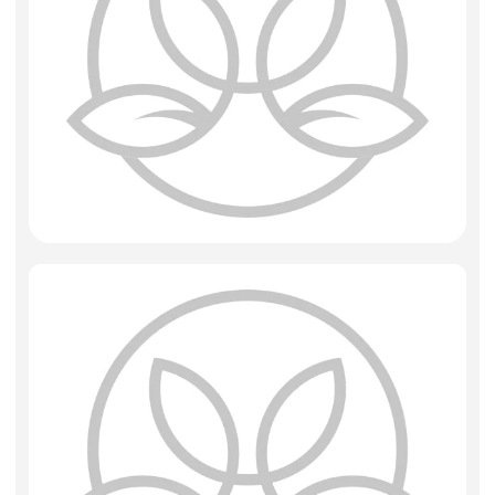
Фоамиран
Свечи
Игрушки мягкие
Изделия из металла
Сухоцветы