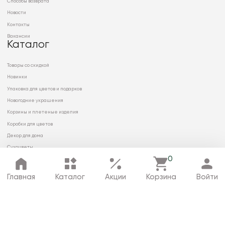
Способы возврата
Новости
Контакты
Вакансии
Каталог
Товары со скидкой
Новинки
Упаковка для цветов и подарков
Новогодние украшения
Корзины и плетеные изделия
Коробки для цветов
Декор для дома
Сухоцветы
0
Главная
Каталог
Акции
Корзина
Войти
© 2026 ООО «МИРРЭЙ»
Политика в отношении обработки
персональных данных
Карта сайта