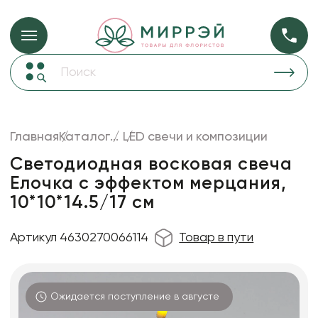
Упаковка для ц
Упаковка для цветов и подарков
Новогодние украшения
Бумага
48
Корзины и плетеные изделия
Главная
Каталог
...
LED свечи и композиции
Коробки для цветов
Пленка
18
Светодиодная восковая свеча
Декор для дома
прозрачная
Елочка с эффектом мерцания,
10*10*14.5/17 см
Лента
Товары для флористов
Артикул 4630270066114
Товар в пути
Пакеты для цветов и подарков
Искусственные цветы и растения
Ожидается поступление в августе
Декоративные вазы, кашпо