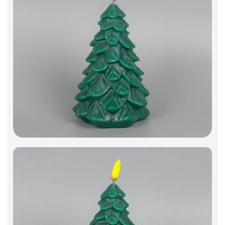
Фоамиран
Свечи
Игрушки мягкие
Изделия из металла
Сухоцветы