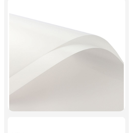
Фоамиран
Свечи
Игрушки мягкие
Изделия из металла
Сухоцветы