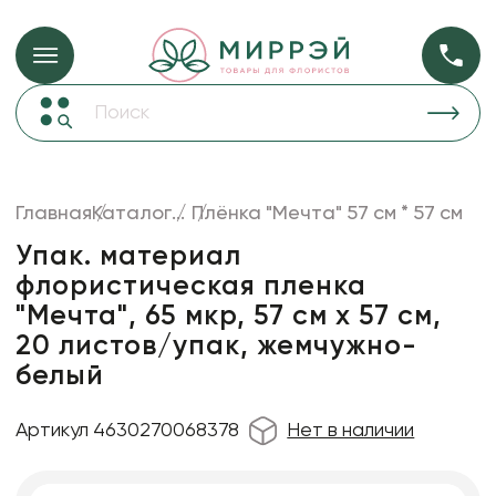
Упаковка для ц
Упаковка для цветов и подарков
Новогодние украшения
Бумага
46
Корзины и плетеные изделия
Главная
Каталог
...
Плёнка "Мечта" 57 см * 57 см
Коробки для цветов
Пленка
18
Упак. материал
Декор для дома
прозрачная
флористическая пленка
"Мечта", 65 мкр, 57 см х 57 см,
Лента
20 листов/упак, жемчужно-
Товары для флористов
белый
Пакеты для цветов и подарков
Искусственные цветы и растения
Артикул 4630270068378
Нет в наличии
Декоративные вазы, кашпо