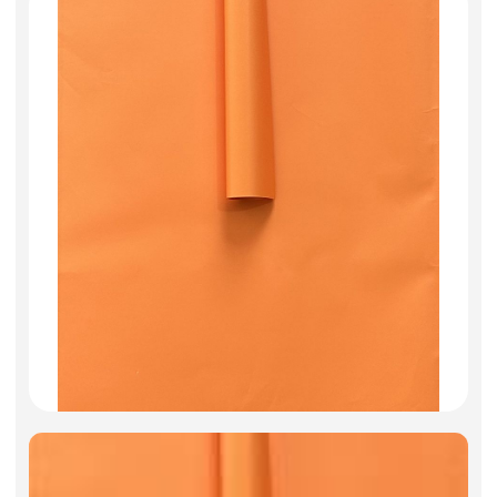
Фоамиран
Свечи
Игрушки мягкие
Изделия из металла
Сухоцветы