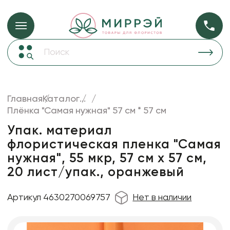
Упаковка для ц
Упаковка для цветов и подарков
Новогодние украшения
Бумага
48
Корзины и плетеные изделия
Главная
Каталог
...
Коробки для цветов
Плёнка "Самая нужная" 57 см * 57 см
Пленка
18
Декор для дома
прозрачная
Упак. материал
флористическая пленка "Самая
Лента
нужная", 55 мкр, 57 см х 57 см,
Товары для флористов
20 лист/упак., оранжевый
Пакеты для цветов и подарков
Артикул 4630270069757
Нет в наличии
Искусственные цветы и растения
Декоративные вазы, кашпо