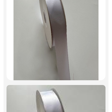
Искусственные цветы и растения
Декоративные вазы, кашпо
Фоамиран
Свечи
Игрушки мягкие