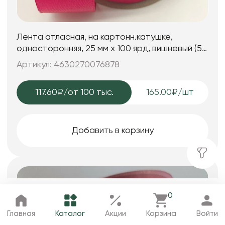
Лента атласная, на картонн.катушке,
односторонняя, 25 мм х 100 ярд, вишневый (5
шт)
Артикул: 4630270076878
117.60₽
/от 100 тыс.
165.00₽/шт
Добавить в корзину
0
Главная
Каталог
Избранное
Корзина
Профиль
Главная
Каталог
Акции
Корзина
Войти