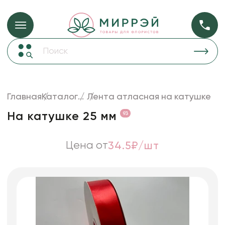
Упаковка для ц
Упаковка для цветов и подарков
Новогодние украшения
Бумага
47
Корзины и плетеные изделия
Главная
Каталог
...
Лента атласная на катушке
Коробки для цветов
Пленка
18
На катушке 25 мм
93
Декор для дома
прозрачная
Лента
Цена от
34.5₽/шт
Товары для флористов
Пакеты для цветов и подарков
Искусственные цветы и растения
Декоративные вазы, кашпо