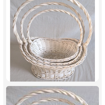
Декоративные вазы, кашпо
Фоамиран
Свечи
Игрушки мягкие
Изделия из металла
Сухоцветы