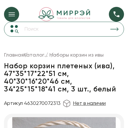
Упаковка для ц
Упаковка для цветов и подарков
Новогодние украшения
Бумага
47
Корзины и плетеные изделия
Главная
Каталог
...
Наборы корзин из ивы
Коробки для цветов
Пленка
18
Набор корзин плетеных (ива),
Декор для дома
прозрачная
47*35*17*22*51 см,
40*30*16*20*46 см,
Лента
34*25*15*18*41 см, 3 шт., белый
Товары для флористов
Пакеты для цветов и подарков
Артикул 4630270072313
Нет в наличии
Изделия из металла
Искусственные цветы и растения