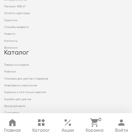
Магазин 1000 м²
Оплата и доставка
Гарантии
Способы возврата
Новости
Контакты
Вакансии
Каталог
Товары со скидкой
Новинки
Упаковка для цветов и подарков
Новогодние украшения
Корзины и плетеные изделия
Коробки для цветов
Декор для дома
Сухоцветы
0
Главная
Каталог
Акции
Корзина
Войти
© 2026 ООО «МИРРЭЙ»