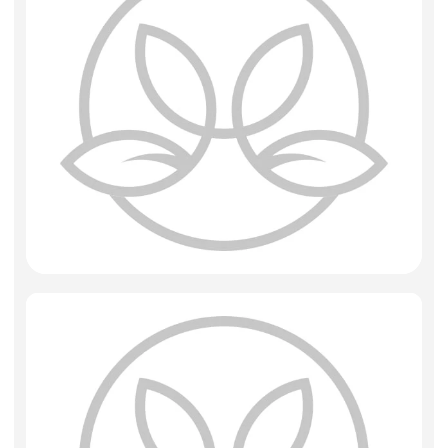
Фоамиран
Игрушки мягкие
Изделия из металла
Свечи
Сухоцветы