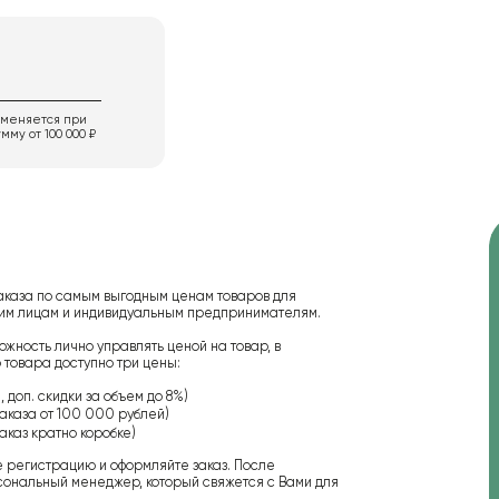
именяется при
мму от 100 000 ₽
аказа по самым выгодным ценам товаров для
ским лицам и индивидуальным предпринимателям.
ожность лично управлять ценой на товар, в
 товара доступно три цены:
 доп. скидки за объем до 8%)
аказа от 100 000 рублей)
аказ кратно коробке)
е регистрацию и оформляйте заказ. После
сональный менеджер, который свяжется с Вами для