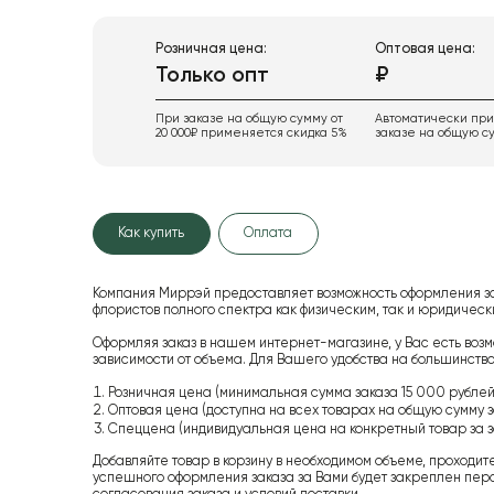
Розничная цена:
Оптовая цена:
Только опт
₽
При заказе на общую сумму от
Автоматически пр
20 000₽ применяется скидка 5%
заказе на общую су
Как купить
Оплата
Компания Миррэй предоставляет возможность оформления з
флористов полного спектра как физическим, так и юридиче
Оформляя заказ в нашем интернет-магазине, у Вас есть возм
зависимости от объема. Для Вашего удобства на большинство
Розничная цена (минимальная сумма заказа 15 000 рублей,
Оптовая цена (доступна на всех товарах на общую сумму з
Спеццена (индивидуальная цена на конкретный товар за з
Добавляйте товар в корзину в необходимом объеме, проходит
успешного оформления заказа за Вами будет закреплен пер