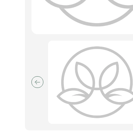
Искусственные цветы и растения
Декоративные вазы, кашпо
Фоамиран
Свечи
Игрушки мягкие
Изделия из металла
Сухоцветы