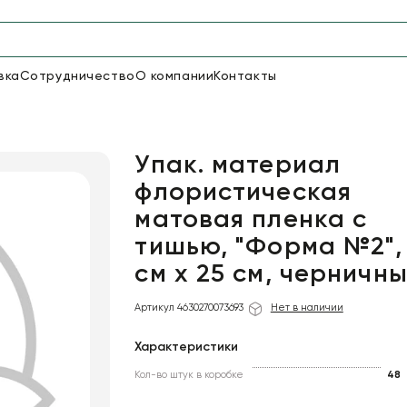
вка
Сотрудничество
О компании
Контакты
Упаковка для цветов и под
48
66
Бумага
Пленка для цветов
Упак. материал
флористическая
матовая пленка с
18
Пленка
тишью, "Форма №2",
6
Сетка
прозрачная
см х 25 см, черничн
Артикул 4630270073693
Нет в наличии
Характеристики
Кол-во штук в коробке
48