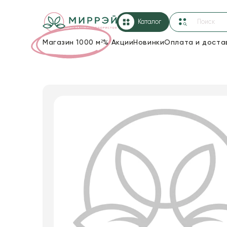
Каталог
Магазин 1000 м²
%
Акции
Новинки
Оплата и доста
Упаковка для цветов и подарков
Новогодние украшения
Корзины и плетеные изделия
Коробки для цветов
Декор для дома
Лента
Товары для флористов
Пакеты для цветов и подарков