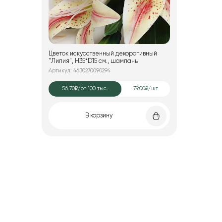
Цветок искусственный декоративный
"Лилия", H35*D15 см., шампань
Артикул: 4630270090294
56.70₽
/от 100 тыс.
79.00₽/шт
В корзину