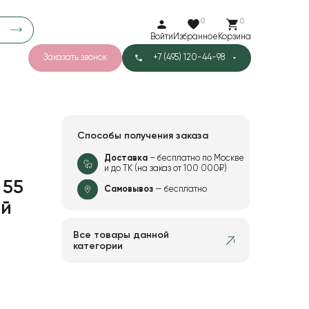
0
0
Войти
Избранное
Корзина
Заказать звонок
+7 (495) 120-44-98
арков
776
0
43
Тишью
Способы получения заказа
Доставка
– бесплатно по Москве
и до ТК (на заказ от 100 000₽)
 55
1
Бархат
Самовывоз
— бесплатно
ый
Все товары данной
категории