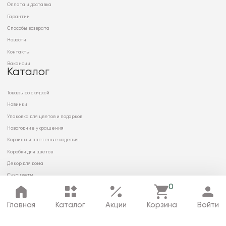
Оплата и доставка
Гарантии
Способы возврата
Новости
Контакты
Вакансии
Каталог
Товары со скидкой
Новинки
Упаковка для цветов и подарков
Новогодние украшения
Корзины и плетеные изделия
Коробки для цветов
Декор для дома
Сухоцветы
0
Главная
Каталог
Акции
Корзина
Войти
© 2026 ООО «МИРРЭЙ»
Политика в отношении обработки