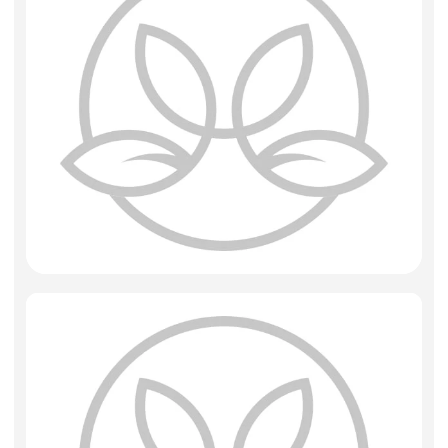
Фоамиран
Свечи
Игрушки мягкие
Изделия из металла
Сухоцветы