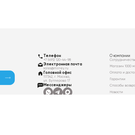
Телефон
О компании
+7 (495) 120-44-98
Сотрудничеств
Электронная почта
Магазин 1000 м
sales@mirrey.ru
Головной офис
Оплата и доста
117342, г. Москва,
Гарантии
ул. Бутлерова 17
Мессенджеры
Способы возвр
Новости
Контакты
Вакансии
Политика в отношении обработки
персональных данных