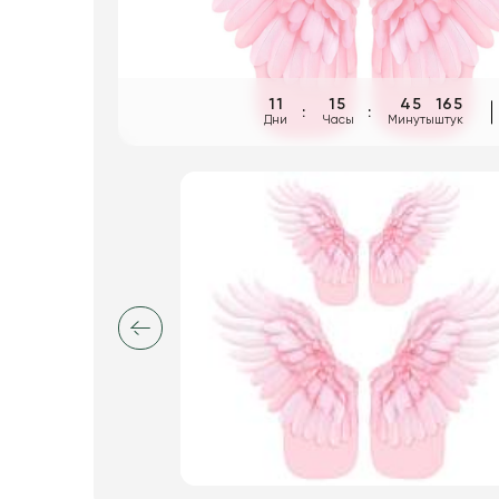
Пакеты для цветов и подарков
Изделия из металла
Искусственные цветы и растения
11
15
45
165
Дни
Часы
Минуты
штук
Декоративные вазы, кашпо
Фоамиран
Свечи
Игрушки мягкие