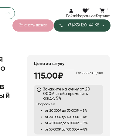
0
0
Войти
Избранное
Корзина
Заказать звонок
+7 (495) 120-44-98
арков
780
3
40
Тишью
я
Цена за штуку
ло
Розничная цена
115.00₽
в
Закажите на сумму от 20
вый
000₽, чтобы применить
скидку 5%
Подробнее
от 20 000₽ до 30 000₽ — 5%
от 30 000₽ до 40 000₽ — 6%
от 40 000₽ до 50 000₽ — 7%
от 50 000₽ до 100 000₽ — 8%