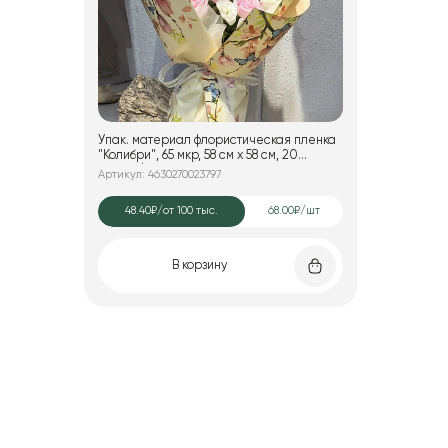
Упак. материал флористическая пленка
"Колибри", 65 мкр, 58 см х 58 cм, 20
листов/упак., шампань
Артикул: 4630270023797
48.40₽
/от 100 тыс.
68.00₽/шт
В корзину