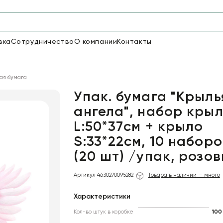
вка
Сотрудничество
О компании
Контакты
Упаковка для цветов и под
ая бумага
50
66
Бумага
Пленка для цветов
Упак. бумага "Крыль
ангела", набор кры
L:50*37см + крыло
20
Пленка
7
Сетка
прозрачная
S:33*22см, 10 наборо
(20 шт) /упак, розо
Артикул 4630270095282
Товара в наличии — много
Характеристики
Кол-во штук в коробке
100