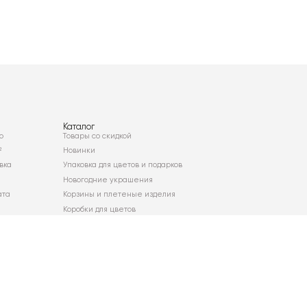
Каталог
о
Товары со скидкой
²
Новинки
вка
Упаковка для цветов и подарков
Новогодние украшения
ата
Корзины и плетеные изделия
Коробки для цветов
Декор для дома
Сухоцветы
Карта сайта