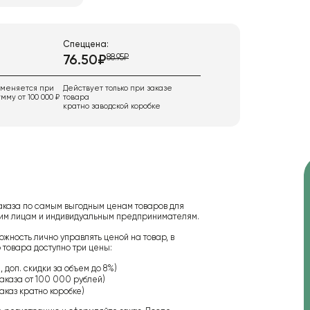
Спеццена:
88.95₽
76.50₽
именяется при
Действует только при заказе
мму от 100 000 ₽
товара
кратно заводской коробке
аказа по самым выгодным ценам товаров для
ским лицам и индивидуальным предпринимателям.
ожность лично управлять ценой на товар, в
 товара доступно три цены:
 доп. скидки за объем до 8%)
аказа от 100 000 рублей)
аказ кратно коробке)