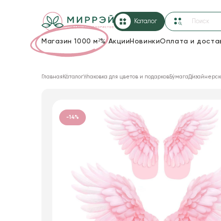
Каталог
Магазин 1000 м²
%
Акции
Новинки
Оплата и доста
Упаковка для цветов и подарков
Главная
Каталог
Упаковка для цветов и подарков
Бумага
Дизайнерск
Новогодние украшения
Корзины и плетеные изделия
-14%
Коробки для цветов
Декор для дома
Сухоцветы
Лента
Товары для флористов