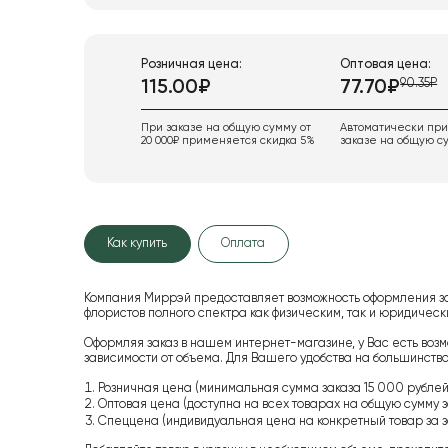
Розничная цена:
Оптовая цена:
90.35₽
115.00₽
77.70₽
При заказе на общую сумму от
Автоматически пр
20 000₽ применяется скидка 5%
заказе на общую су
Как купить
Оплата
Компания Миррэй предоставляет возможность оформления з
флористов полного спектра как физическим, так и юридиче
Оформляя заказ в нашем интернет-магазине, у Вас есть возм
зависимости от объема. Для Вашего удобства на большинство
Розничная цена (минимальная сумма заказа 15 000 рублей,
Оптовая цена (доступна на всех товарах на общую сумму з
Спеццена (индивидуальная цена на конкретный товар за з