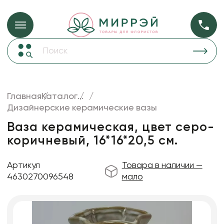
Упаковка для ц
Упаковка для цветов и подарков
Новогодние украшения
Бумага
48
Корзины и плетеные изделия
Главная
Каталог
...
Коробки для цветов
Дизайнерские керамические вазы
Пленка
18
Декор для дома
прозрачная
Ваза керамическая, цвет серо-
коричневый, 16*16*20,5 см.
Лента
Товары для флористов
Артикул
Товара в наличии —
Пакеты для цветов и подарков
4630270096548
мало
Искусственные цветы и растения
Декоративные вазы, кашпо