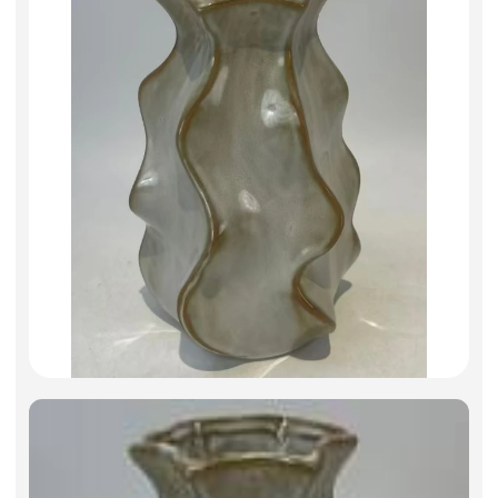
Фоамиран
Свечи
Игрушки мягкие
Изделия из металла
Сухоцветы