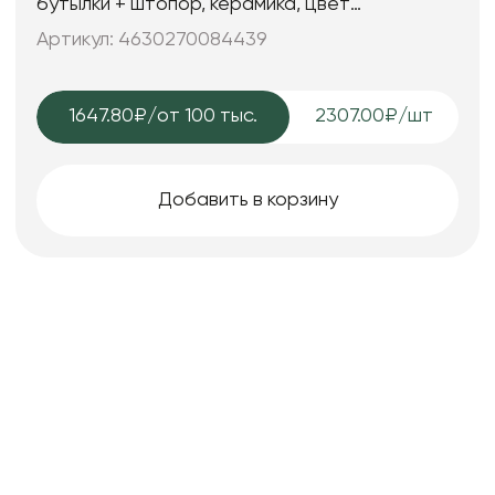
бутылки + штопор, керамика, цвет
серебряный, 31*12*20 см.
Артикул: 4630270084439
1647.80₽
/от 100 тыс.
2307.00₽/шт
Добавить в корзину