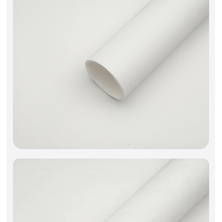
Фоамиран
Свечи
Игрушки мягкие
Изделия из металла
Сухоцветы