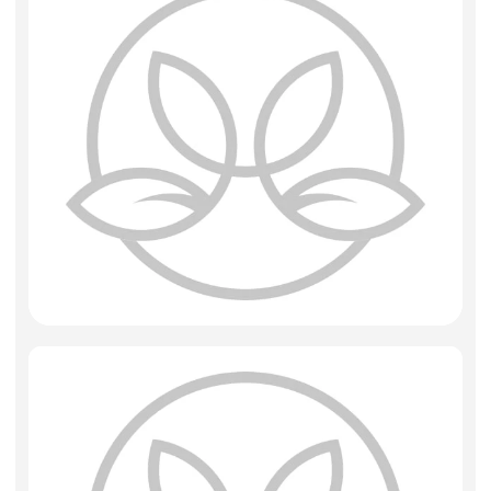
Фоамиран
Свечи
Игрушки мягкие
Изделия из металла
Сухоцветы