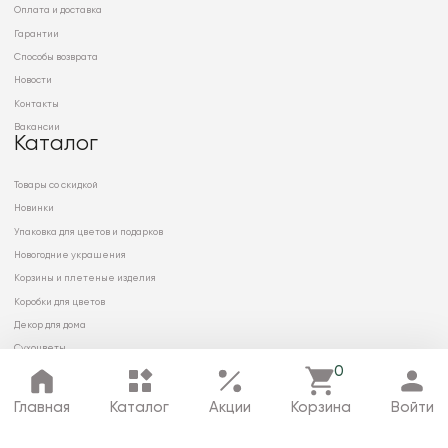
Оплата и доставка
Гарантии
Способы возврата
Новости
Контакты
Вакансии
Каталог
Товары со скидкой
Новинки
Упаковка для цветов и подарков
Новогодние украшения
Корзины и плетеные изделия
Коробки для цветов
Декор для дома
Сухоцветы
0
Главная
Каталог
Акции
Корзина
Войти
© 2026 ООО «МИРРЭЙ»
Политика в отношении обработки