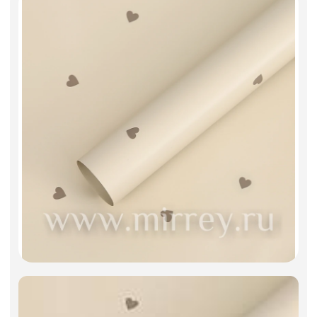
Фоамиран
Свечи
Игрушки мягкие
Изделия из металла
Сухоцветы