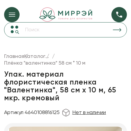
Упаковка для ц
Упаковка для цветов и подарков
Новогодние украшения
Бумага
48
Корзины и плетеные изделия
Главная
Каталог
...
Коробки для цветов
Плёнка "валентинка" 58 см * 10 м
Пленка
18
Декор для дома
прозрачная
Упак. материал
флористическая пленка
Лента
"Валентинка", 58 см x 10 м, 65
Товары для флористов
мкр. кремовый
Пакеты для цветов и подарков
Артикул 4640108816125
Нет в наличии
Искусственные цветы и растения
Декоративные вазы, кашпо