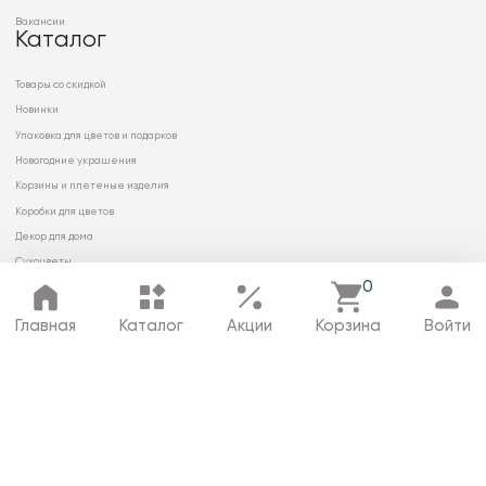
Вакансии
Каталог
Товары со скидкой
Новинки
Упаковка для цветов и подарков
Новогодние украшения
Корзины и плетеные изделия
Коробки для цветов
Декор для дома
Сухоцветы
0
Главная
Каталог
Акции
Корзина
Войти
© 2026 ООО «МИРРЭЙ»
Политика в отношении обработки
персональных данных
Карта сайта