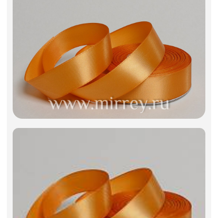
Фоамиран
Свечи
Игрушки мягкие
Изделия из металла
Сухоцветы