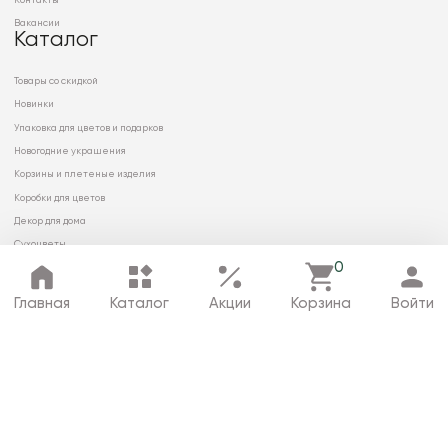
Контакты
Вакансии
Каталог
Товары со скидкой
Новинки
Упаковка для цветов и подарков
Новогодние украшения
Корзины и плетеные изделия
Коробки для цветов
Декор для дома
Сухоцветы
0
Главная
Каталог
Акции
Корзина
Войти
© 2026 ООО «МИРРЭЙ»
Политика в отношении обработки
персональных данных
Карта сайта