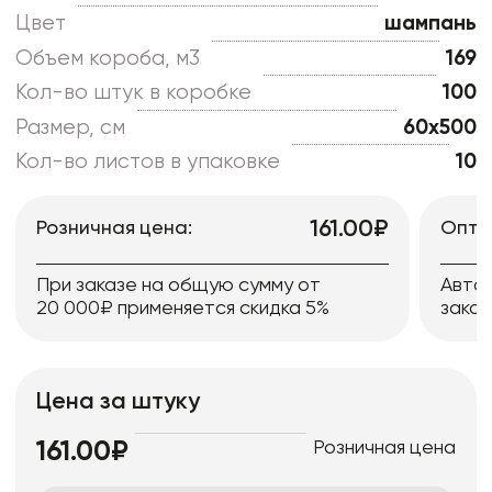
Цвет
шампань
Объем короба, м3
169
Кол-во штук в коробке
100
Размер, см
60x500
Кол-во листов в упаковке
10
161.00₽
Розничная цена:
Опто
При заказе на общую сумму от
Авто
20 000₽ применяется скидка 5%
заказ
Цена за штуку
Розничная цена
161.00₽