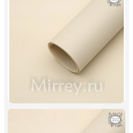
Фоамиран
Свечи
Игрушки мягкие
Изделия из металла
Сухоцветы