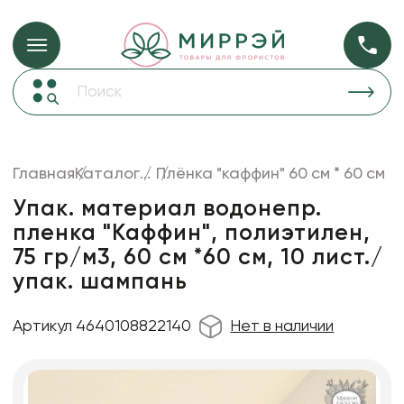
Упаковка для ц
Упаковка для цветов и подарков
Новогодние украшения
Бумага
48
Корзины и плетеные изделия
Главная
Каталог
...
Плёнка "каффин" 60 см * 60 см
Коробки для цветов
Пленка
18
Упак. материал водонепр.
Декор для дома
прозрачная
пленка "Каффин", полиэтилен,
75 гр/м3, 60 см *60 см, 10 лист./
Лента
упак. шампань
Товары для флористов
Пакеты для цветов и подарков
Артикул 4640108822140
Нет в наличии
Искусственные цветы и растения
Декоративные вазы, кашпо