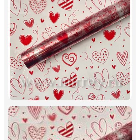
Фоамиран
Свечи
Игрушки мягкие
Изделия из металла
Сухоцветы