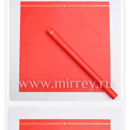
Фоамиран
Свечи
Игрушки мягкие
Изделия из металла
Сухоцветы