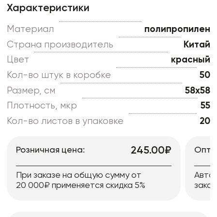
Характеристики
Материал
полипропилен
Страна производитель
Китай
Цвет
красный
Кол-во штук в коробке
50
Размер, см
58x58
Плотность, мкр
55
Кол-во листов в упаковке
20
245.00₽
Розничная цена:
Опто
При заказе на общую сумму от
Авто
20 000₽ применяется скидка 5%
заказ