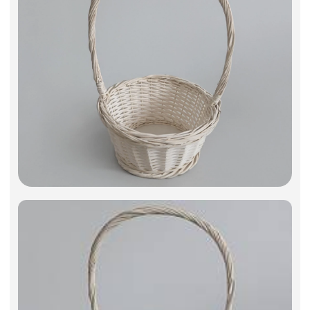
Искусственные цветы и растения
Декоративные вазы, кашпо
Фоамиран
Свечи
Игрушки мягкие