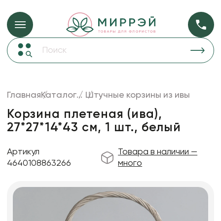
Упаковка для ц
Упаковка для цветов и подарков
Новогодние украшения
Бумага
50
Корзины и плетеные изделия
Главная
Каталог
...
Штучные корзины из ивы
Коробки для цветов
Пленка
19
Корзина плетеная (ива),
Декор для дома
прозрачная
27*27*14*43 см, 1 шт., белый
Сухоцветы
Артикул
Товара в наличии —
Лента
4640108863266
много
Товары для флористов
Пакеты для цветов и подарков
Изделия из металла