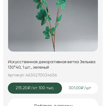
Искусственная декоративная ветка Зельква
130*40, 1 шт., зеленый
Артикул: 4630270034656
215.20₽
/от 100 тыс.
301.00₽/шт
Добавить в корзину