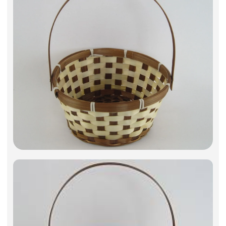
Фоамиран
Свечи
Игрушки мягкие
Изделия из металла
Сухоцветы