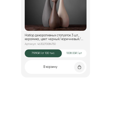
Набор декоративных статуэток 3 шт.,
керамика, цвет черный/коричневый/
розовый, 25*7; 25*7; 15*6 см.
Артикул: 4630270084750
719.90₽
/от 100 тыс.
1008.00₽/шт
В корзину