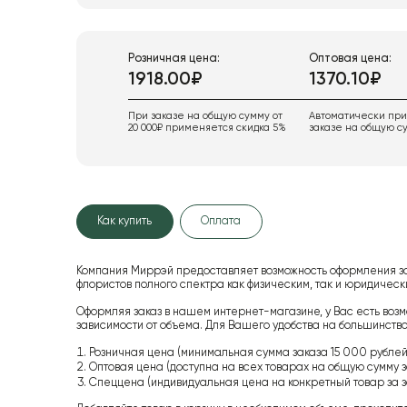
Розничная цена:
Оптовая цена:
1918.00₽
1370.10₽
При заказе на общую сумму от
Автоматически пр
20 000₽ применяется скидка 5%
заказе на общую су
Как купить
Оплата
Компания Миррэй предоставляет возможность оформления з
флористов полного спектра как физическим, так и юридиче
Оформляя заказ в нашем интернет-магазине, у Вас есть возм
зависимости от объема. Для Вашего удобства на большинство
Розничная цена (минимальная сумма заказа 15 000 рублей,
Оптовая цена (доступна на всех товарах на общую сумму з
Спеццена (индивидуальная цена на конкретный товар за з