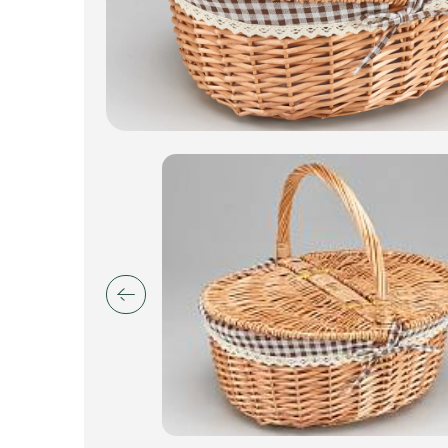
Искусственные цветы и растения
Декоративные вазы, кашпо
Фоамиран
Свечи
Игрушки мягкие
Изделия из металла
Сухоцветы