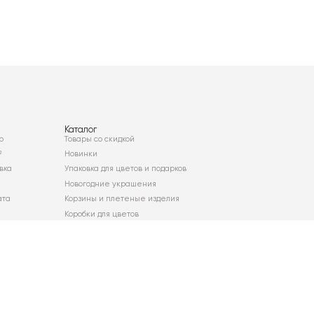
Каталог
о
Товары со скидкой
²
Новинки
вка
Упаковка для цветов и подарков
Новогодние украшения
ата
Корзины и плетеные изделия
Коробки для цветов
Декор для дома
Сухоцветы
Карта сайта