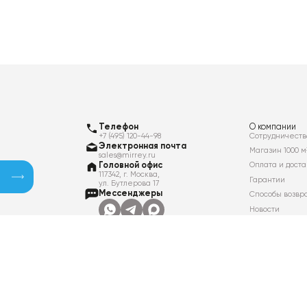
Телефон
О компании
+7 (495) 120-44-98
Сотрудничеств
Электронная почта
Магазин 1000 м
sales@mirrey.ru
Головной офис
Оплата и доста
117342, г. Москва,
Гарантии
ул. Бутлерова 17
Мессенджеры
Способы возвр
Новости
Контакты
Вакансии
Политика в отношении обработки
персональных данных