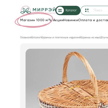
Каталог
Магазин 1000 м²
%
Акции
Новинки
Оплата и доста
Упаковка для цветов и подарков
Главная
Каталог
Корзины и плетеные изделия
Корзины из ивы
Штучн
Новогодние украшения
Корзины и плетеные изделия
Коробки для цветов
Декор для дома
Лента
Товары для флористов
Пакеты для цветов и подарков