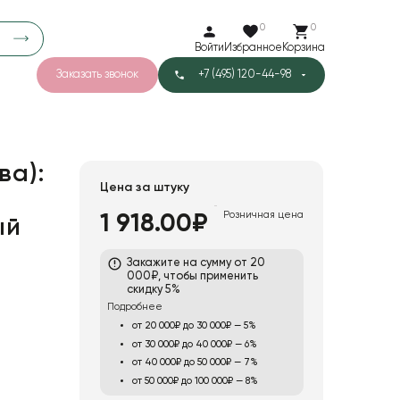
0
0
Войти
Избранное
Корзина
Заказать звонок
+7 (495) 120-44-98
арков
776
0
43
Тишью
ва):
Цена за штуку
Розничная цена
1 918.00₽
ый
1
Бархат
Закажите на сумму от 20
000₽, чтобы применить
скидку 5%
Подробнее
от 20 000₽ до 30 000₽ — 5%
от 30 000₽ до 40 000₽ — 6%
от 40 000₽ до 50 000₽ — 7%
от 50 000₽ до 100 000₽ — 8%