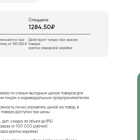
Спеццена:
1284.50₽
именяется при
Действует только при заказе
мму от 100 000 ₽
товара
кратно заводской коробке
аказа по самым выгодным ценам товаров для
ским лицам и индивидуальным предпринимателям.
ожность лично управлять ценой на товар, в
 товара доступно три цены:
 доп. скидки за объем до 8%)
аказа от 100 000 рублей)
аказ кратно коробке)