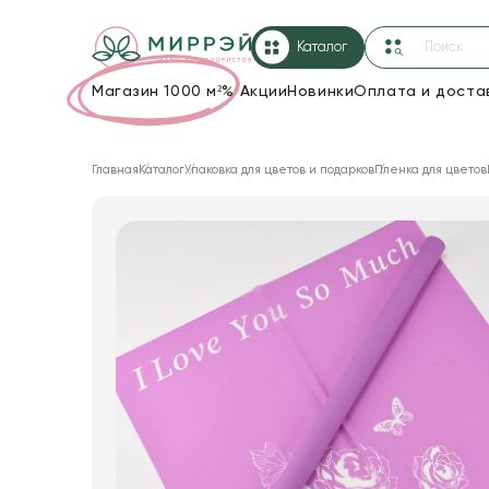
Каталог
Магазин 1000 м²
%
Акции
Новинки
Оплата и доста
Упаковка для цветов и подарков
Главная
Каталог
Упаковка для цветов и подарков
Пленка для цветов
Новогодние украшения
Корзины и плетеные изделия
Коробки для цветов
Декор для дома
Лента
Товары для флористов
Пакеты для цветов и подарков