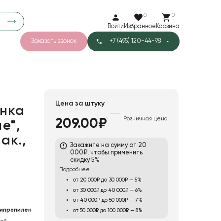
0
0
Войти
Избранное
Корзина
Заказать звонок
+7 (495) 120-44-98
арков
776
0
43
Тишью
Цена за штуку
нка
Розничная цена
209.00₽
е",
1
Бархат
ак.,
Закажите на сумму от 20
000₽, чтобы применить
скидку 5%
Подробнее
от 20 000₽ до 30 000₽ — 5%
от 30 000₽ до 40 000₽ — 6%
от 40 000₽ до 50 000₽ — 7%
ипропилен
от 50 000₽ до 100 000₽ — 8%