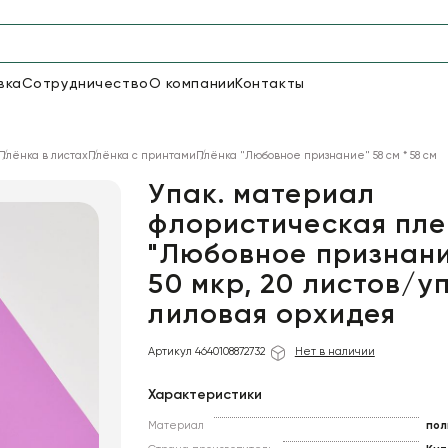
вка
Сотрудничество
О компании
Контакты
Упаковка для цветов и под
Плёнка в листах
Плёнка с принтами
Плёнка "Любовное признание" 58 см * 58 см
48
66
Бумага
Пленка для цветов
Упак. материал
флористическая пле
"Любовное признани
18
Пленка
6
Сетка
прозрачная
50 мкр, 20 листов/уп
лиловая орхидея
Артикул 4640108872732
Нет в наличии
Характеристики
Материал
пол