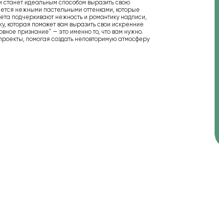
и станет идеальным способом выразить свою
ается нежными пастельными оттенками, которые
вета подчеркивают нежность и романтику надписи,
ку, которая поможет вам выразить свои искренние
вное признание" — это именно то, что вам нужно.
 проекты, помогая создать неповторимую атмосферу