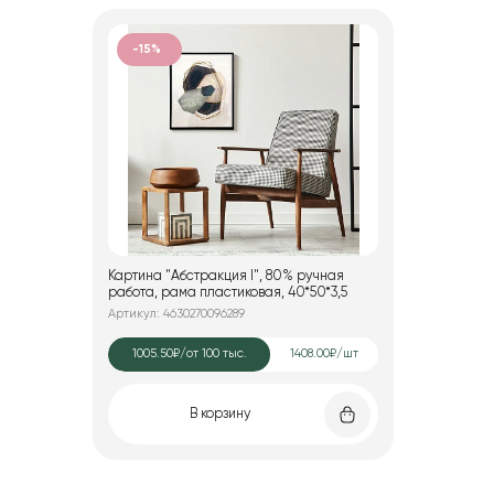
-15%
Картина "Абстракция I", 80% ручная
работа, рама пластиковая, 40*50*3,5
Артикул: 4630270096289
1005.50₽
/от 100 тыс.
1408.00₽/шт
В корзину