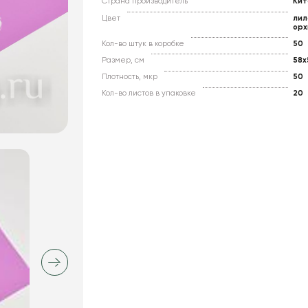
Страна производитель
Кит
Цвет
лил
орх
Кол-во штук в коробке
50
Размер, см
58x
Плотность, мкр
50
Кол-во листов в упаковке
20