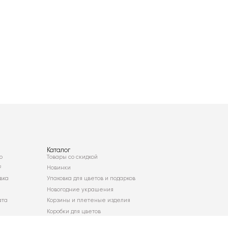
Каталог
о
Товары со скидкой
²
Новинки
вка
Упаковка для цветов и подарков
Новогодние украшения
ата
Корзины и плетеные изделия
Коробки для цветов
Декор для дома