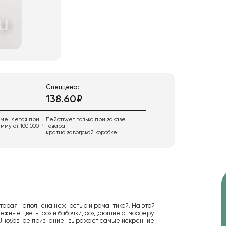
Спеццена:
138.60₽
именяется при
Действует только при заказе
мму от 100 000 ₽
товара
кратно заводской коробке
оторая наполнена нежностью и романтикой. На этой
нежные цветы роз и бабочки, создающие атмосферу
 "Любовное признание" выражает самые искренние