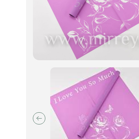
Искусственные цветы и растения
Декоративные вазы, кашпо
Фоамиран
Свечи
Игрушки мягкие
Изделия из металла
Сухоцветы