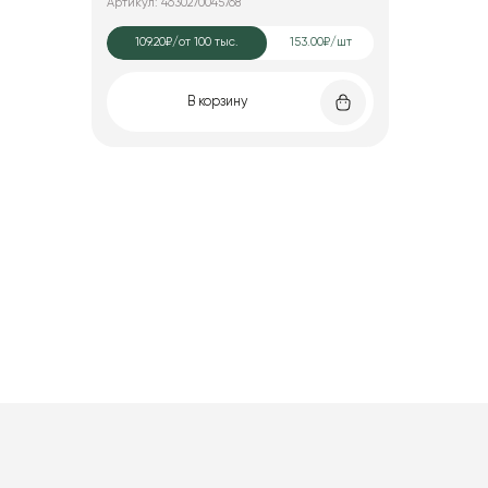
Артикул: 4630270045768
109.20₽
/от 100 тыс.
153.00₽/шт
В корзину