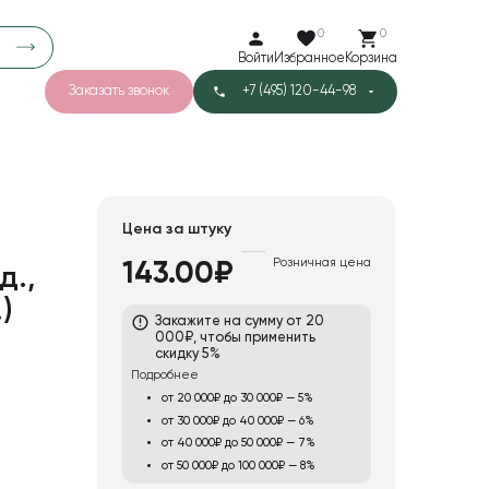
0
0
Войти
Избранное
Корзина
Заказать звонок
+7 (495) 120-44-98
арков
776
0
43
Тишью
Цена за штуку
Розничная цена
143.00₽
д.,
1
Бархат
)
Закажите на сумму от 20
000₽, чтобы применить
скидку 5%
Подробнее
от 20 000₽ до 30 000₽ — 5%
от 30 000₽ до 40 000₽ — 6%
от 40 000₽ до 50 000₽ — 7%
от 50 000₽ до 100 000₽ — 8%