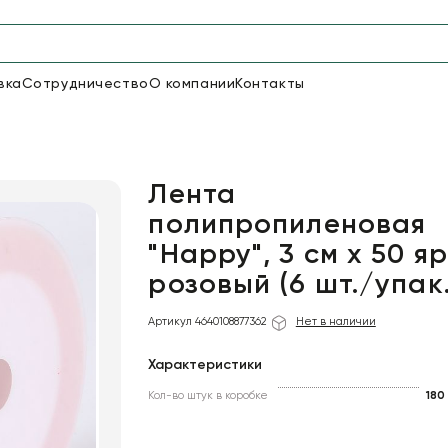
вка
Сотрудничество
О компании
Контакты
Упаковка для цветов и под
48
66
Бумага
Пленка для цветов
Лента
полипропиленовая
"Happy", 3 см х 50 яр
18
Пленка
6
Сетка
прозрачная
розовый (6 шт./упак.
Артикул 4640108877362
Нет в наличии
Характеристики
Кол-во штук в коробке
180