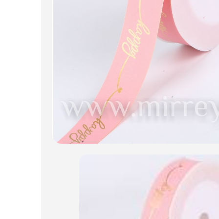
Искусственные цветы и растения
Декоративные вазы, кашпо
Фоамиран
Свечи
Игрушки мягкие
Изделия из металла
Сухоцветы