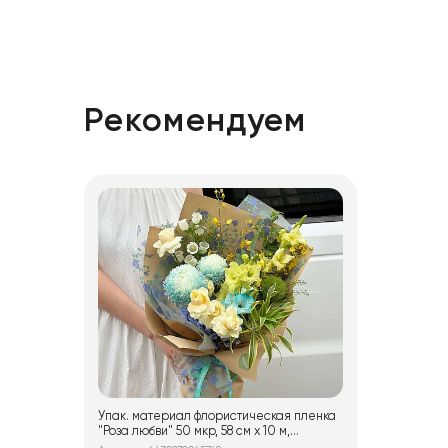
Рекомендуем
Упак. материал флористическая пленка
"Роза любви" 50 мкр, 58 см х 10 м,
оранжевый с синим