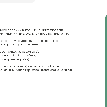
аказа по самым выгодным ценам товаров для
ским лицам и индивидуальным предпринимателям.
ожность лично управлять ценой на товар, в
 товара доступно три цены:
 доп. скидки за объем до 8%)
аказа от 100 000 рублей)
аказ кратно коробке)
е регистрацию и оформляйте заказ. После
сональный менеджер, который свяжется с Вами для