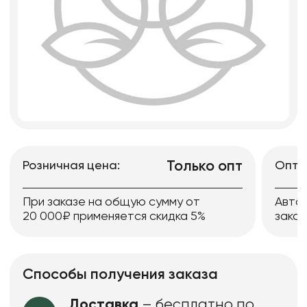
Только опт
Розничная цена:
Опто
При заказе на общую сумму от
Авто
20 000₽ применяется скидка 5%
заказ
Способы получения заказа
Доставка
– бесплатно по