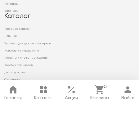
Контакты
Вакансии
Каталог
Товары со скидкой
Новинки
Упаковка для цветов и подарков
Новогодние украшения
Корзины и плетеные изделия
Коробки для цветов
Декор для дома
Сухоцветы
0
Главная
Каталог
Акции
Корзина
Войти
© 2026 ООО «МИРРЭЙ»
Политика в отношении обработки
персональных данных
Карта сайта