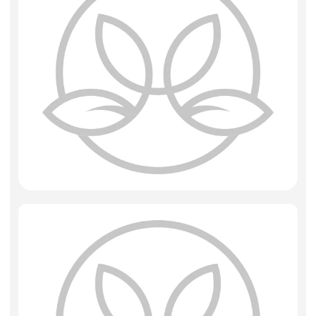
Фоамиран
Свечи
Игрушки мягкие
Изделия из металла
Сухоцветы