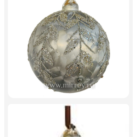
Фоамиран
Свечи
Игрушки мягкие
Изделия из металла
Сухоцветы