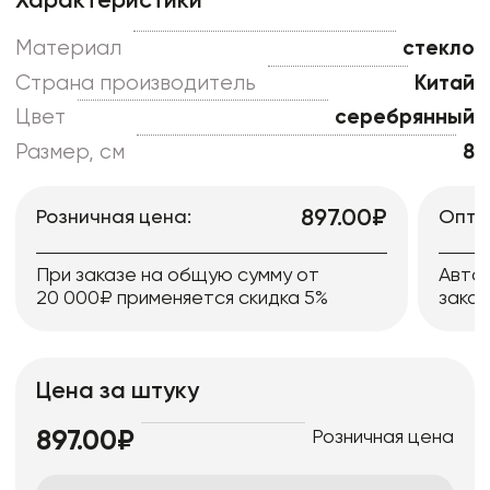
Характеристики
Материал
стекло
Страна производитель
Китай
Цвет
серебрянный
Размер, см
8
897.00₽
Розничная цена:
Опто
При заказе на общую сумму от
Авто
20 000₽ применяется скидка 5%
заказ
Цена за штуку
Розничная цена
897.00₽