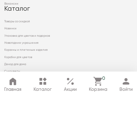
Вакансии
Каталог
Товары со скидкой
Новинки
Упаковка для цветов и подарков
Новогодние украшения
Корзины и плетеные изделия
Коробки для цветов
Декор для дома
Сухоцветы
0
Главная
Каталог
Акции
Корзина
Войти
© 2026 ООО «МИРРЭЙ»
Политика в отношении обработки
персональных данных
Карта сайта