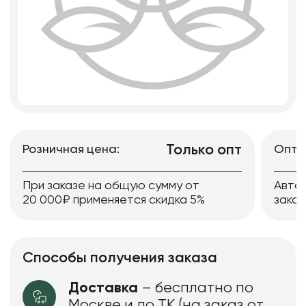
Только опт
Розничная цена:
Опто
При заказе на общую сумму от
Авто
20 000₽ применяется скидка 5%
заказ
Способы получения заказа
Доставка
– бесплатно по
Москве и до ТК (на заказ от