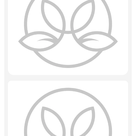
Фоамиран
Свечи
Игрушки мягкие
Изделия из металла
Сухоцветы