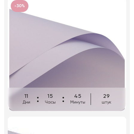
Фоамиран
-30%
Свечи для торта
Игрушки мягкие
Изделия из металла
Сухоцветы
11
15
45
29
Дни
Часы
Минуты
штук