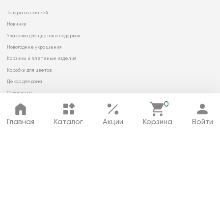
Товары со скидкой
Новинки
Упаковка для цветов и подарков
Новогодние украшения
Корзины и плетеные изделия
Коробки для цветов
Декор для дома
Сухоцветы
0
Главная
Каталог
Акции
Корзина
Войти
© 2026 ООО «МИРРЭЙ»
Политика в отношении обработки
персональных данных
Карта сайта