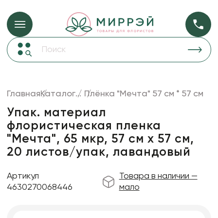
Упаковка для ц
Упаковка для цветов и подарков
Новогодние украшения
Бумага
46
Корзины и плетеные изделия
Главная
Каталог
...
Плёнка "Мечта" 57 см * 57 см
Коробки для цветов
Пленка
18
Упак. материал
Декор для дома
прозрачная
флористическая пленка
"Мечта", 65 мкр, 57 см х 57 см,
Лента
20 листов/упак, лавандовый
Товары для флористов
Пакеты для цветов и подарков
Артикул
Товара в наличии —
4630270068446
мало
Искусственные цветы и растения
Декоративные вазы, кашпо